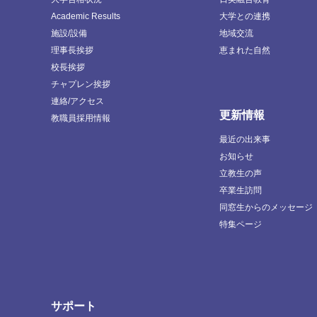
Academic Results
大学との連携
施設/設備
地域交流
理事長挨拶
恵まれた自然
校長挨拶
チャプレン挨拶
連絡/アクセス
更新情報
教職員採用情報
最近の出来事
お知らせ
立教生の声
卒業生訪問
同窓生からのメッセージ
特集ページ
サポート