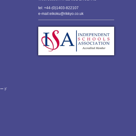
tel: +44-(0)1403-822107
e-mail:eikoku@rikkyo.co.uk
ロード