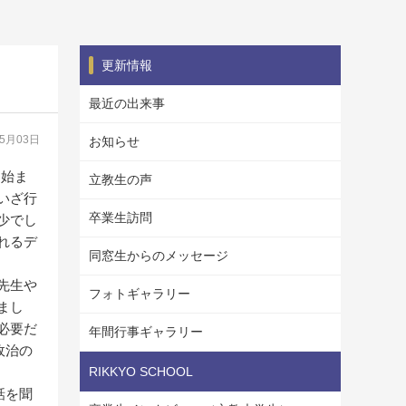
更新情報
最近の出来事
05月03日
お知らせ
。始ま
立教生の声
いざ行
卒業生訪問
少でし
れるデ
同窓生からのメッセージ
先生や
フォトギャラリー
まし
必要だ
年間行事ギャラリー
政治の
RIKKYO SCHOOL
話を聞