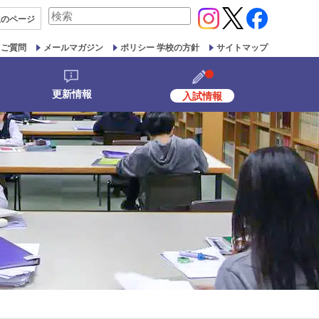
検
生の
ページ
索
対
るご質問
メールマガジン
ポリシー 学校の方針
サイトマップ
象:
更新情報
入試情報