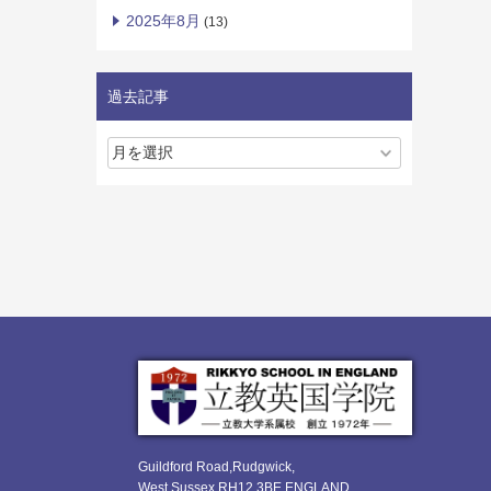
2025年8月
(13)
過去記事
Guildford Road,Rudgwick,
West Sussex RH12 3BE ENGLAND