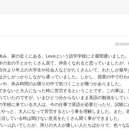
2016年
休み、家の近くにある、Lexisという語学学校に２週間通いました
年の女の子とかたくさん居て、仲良くなれると思っていましたが、
自分より年上の大学生や社会人などがたくさんいて、わたしが最年
は少しがっかりしながら通っていました。しかし、授業の中で行わ
ンや、休み時間のお喋りの中で気づくことが幾つかありました。
できないと大人になった時に苦労するということです。この事は、
れていたのですが、いまひとつ分からないまま英語の勉強をしてい
の学校に来ている大人は、今の仕事で英語が必要だったり、試験に
にやっと、大人になって苦労するという事を理解しました。また、
生活している時は聞けない意見をたくさん聞く事ができました。
でいっぱいでしたが、周りの大人が優しい人たちばかりで、色々な