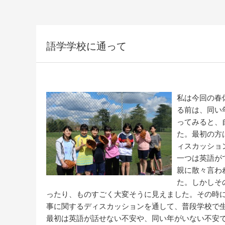
語学学校に通って
私は今回の春
る前は、同い
ってみると、
た。最初の方
ィスカッショ
一つは英語が
親に散々言わ
た。しかしそ
ったり、ものすごく大変そうに見えました。その時
事に関するディスカッションを通して、普段学校で
最初は英語が話せない不安や、同い年がいない不安