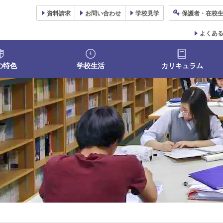
資料
請求
お問い合わせ
学校
見学
保護者
・在校
よくあ
の特色
学校生活
カリキュラム