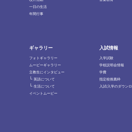
一日の生活
年間行事
ギャラリー
入試情報
フォトギャラリー
入学試験
ムービーギャラリー
学校説明会情報
立教生にインタビュー
学費
└
英語について
指定校推薦枠
└
生活について
入試/入学のダウン
イベントムービー