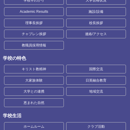
学校早わかり
大学合格状況
Academic Results
施設/設備
理事長挨拶
校長挨拶
チャプレン挨拶
連絡/アクセス
教職員採用情報
学校の特色
キリスト教精神
国際交流
大家族体験
日英融合教育
大学との連携
地域交流
恵まれた自然
学校生活
ホームルーム
クラブ活動