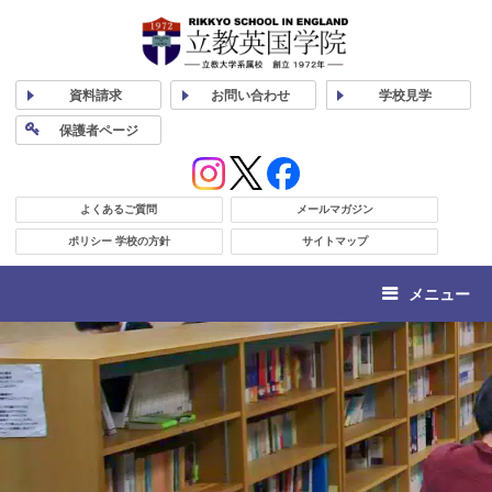
資料
請求
お問い合わせ
学校
見学
保護者
ページ
よくあるご質問
メールマガジン
ポリシー 学校の方針
サイトマップ
メニュー