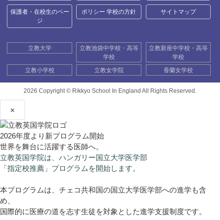
保護者・在校生のペー
ポリシー 学校の方針
サイトマップ
ジ
立教大学
立教池袋中学校・高等
立教新座中学校・高等
学校
学校
立教小学校
立教女学院
香蘭女学校
2026 Copyright ©
Rikkyo School In England All Rights Reserved.
×
2026年度より新プログラム開始
世界を舞台に活躍する医師へ。
立教英国学院は、ハンガリー国立大学医学部
「指定校推薦」プログラムを開始します。
本プログラムは、チェコ共和国の国立大学医学部への進学も含
め、
国際的に医療の道を志す生徒を対象とした進学支援制度です。