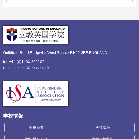
Guildford Road,Rudgwick,
West Sussex RH12 3BE ENGLAND
tel: +44-(0)1403-822107
e-mail:eikoku@rikkyo.co.uk
学校情報
学校概要
学校沿革