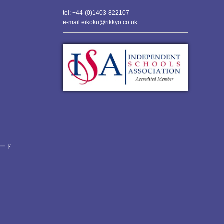
tel: +44-(0)1403-822107
e-mail:eikoku@rikkyo.co.uk
ロード