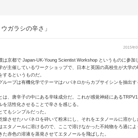
トウガラシの辛さ」
2015年
都で Japan-UK-Young Scientist Workshop というものに参
学が主催しているワークショップで、日本と英国の高校生が大学の
をするというものだ。
グループは有機化学でテーマはハバネロからカプサイシンを抽出す
とは、唐辛子の中にある辛味成分だ。これが感覚神経にあるTRPV
ルを活性化させることで辛さを感じる。
とてもシンプルだった。
乾燥させたハバネロを砕いて粉末にし、それをエタノールに溶かし
はエタノールに溶けるので、ここで溶けなかった不純物をろ過によ
きた赤色の溶液を蒸発させてエタノールを飛ばした。