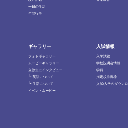
一日の生活
年間行事
ギャラリー
入試情報
フォトギャラリー
入学試験
ムービーギャラリー
学校説明会情報
立教生にインタビュー
学費
└
英語について
指定校推薦枠
└
生活について
入試/入学のダウン
イベントムービー