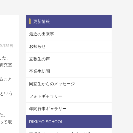
更新情報
最近の出来事
09月25日
お知らせ
加した。
立教生の声
研究室
卒業生訪問
ること
同窓生からのメッセージ
1という
フォトギャラリー
年間行事ギャラリー
た。
って取
RIKKYO SCHOOL