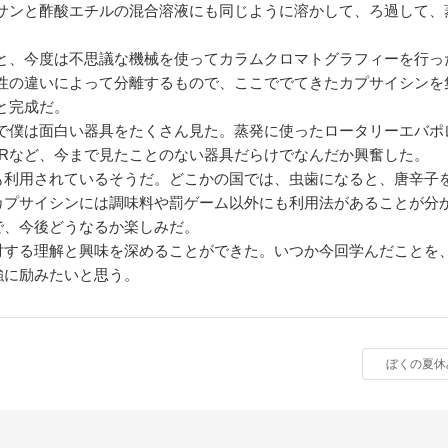
サンと酢酸エチルの混合溶液にも同じように溶かして、ろ過して、
と、今度は不思議な機械を使ってカラムクロマトグラフィーを行っ
性の違いによって分離するもので、ここででてきたカプサイシンを
と完成だ。
で僕は面白い器具をたくさん見た。蒸発に使ったロータリーエバポ
MRなど、今まで見たことのない器具だらけでなんだか興奮した。
も利用されているそうだ。どこかの国では、虫歯になると、唐辛子
カプサイシンには調味料や罰ゲーム以外にも利用法があることが分
で、今後どうなるか楽しみだ。
対する理解と興味を深めることができた。いつか今回学んだことを
強に励みたいと思う。
ぼくの夏休