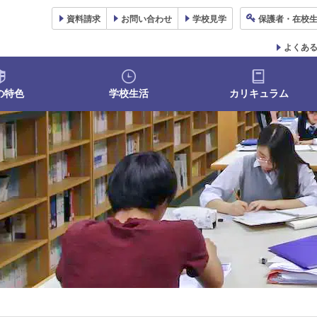
資料
請求
お問い合わせ
学校
見学
保護者
・在校
よくあ
の特色
学校生活
カリキュラム