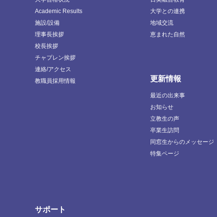
Academic Results
大学との連携
施設/設備
地域交流
理事長挨拶
恵まれた自然
校長挨拶
チャプレン挨拶
連絡/アクセス
更新情報
教職員採用情報
最近の出来事
お知らせ
立教生の声
卒業生訪問
同窓生からのメッセージ
特集ページ
サポート