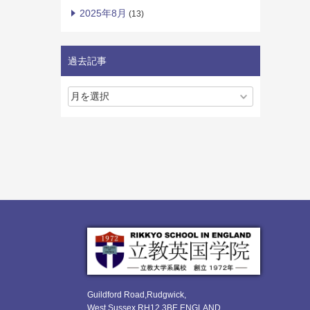
2025年8月
(13)
過去記事
Guildford Road,Rudgwick,
West Sussex RH12 3BE ENGLAND