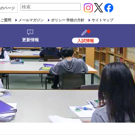
検
生の
ページ
索
対
るご質問
メールマガジン
ポリシー 学校の方針
サイトマップ
象:
更新情報
入試情報