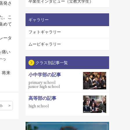
卒業生インタビュー（立教大学生）
蒸発さ
た。こ
ギャラリー
集めて
フォトギャラリー
レータ
ムービギャラリー
を痛い
かっ
クラス別記事一覧
、将来
小中学部の記事
primary school
junior high school
高等部の記事
high school
み