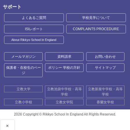
サポート
よくあるご質問
学校見学について
ISIレポート
COMPLAINTS PROCEDURE
About Rikkyo School In England
メールマガジン
資料請求
お問い合わせ
保護者・在校生のペー
ポリシー 学校の方針
サイトマップ
ジ
立教大学
立教池袋中学校・高等
立教新座中学校・高等
学校
学校
立教小学校
立教女学院
香蘭女学校
2026 Copyright ©
Rikkyo School In England All Rights Reserved.
×