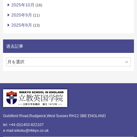
2025年10月
(16)
2025年9月
(11)
2025年8月
(13)
過去記事
Guildford Road,Rudgwick,
West Sussex RH12 3BE ENGLAND
tel: +44-(0)1403-822107
e-mail:eikoku@rikkyo.co.uk