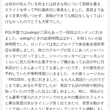
は自分の住んでいる街または好きな街について原稿を書き、
スライドを作ってPGL最終日に発表をしました。直前まであ
まり文章が思いつかず、原稿ができても暗記をしなくてはい
けなかったのでとても大変でした。
PGL中盤ではoutingが二回もあって一回目はロンドンに行き
ました。outingのときの起床時間ははやく、6:30くらいが起
床時間でした。ロンドンでは先にグループで各自集合場所周
辺を探索しました。殆どのグループが近くにあったジャパン
センターに行ってました。ジャパンセンターには一ヶ月ぶり
くらいに見た日本のお菓子やカップ麺があってお店の中に日
本語がたくさんあってとても楽しかったです。その後先生が
予約していた中華料理屋にいきました。その後ミュージカル
「FROZEN」を見に行きました。もちろん英語だったのでど
こまで楽しめるか不安でしたが、英語でも話の内容や歌詞も
知っていたので思った以上に楽しめました。特に、演出がと
ても豪華で後ろのスクリーンでのエルサの魔法のエフェクト
と舞台装置の氷がタイミング良く出てきたり、背景を動かす
ことで歩いているように見せたりしていてとても感動しまし