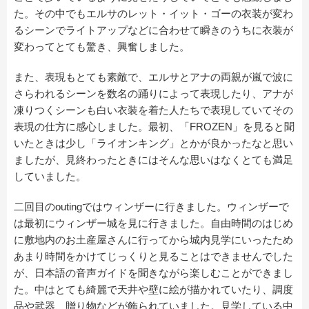
た。その中でもエルサのレット・イット・ゴーの衣装が変わ
るシーンでライトアップなどに合わせて瞬きのうちに衣装が
変わってとても驚き、興奮しました。
また、表現もとても素敵で、エルサとアナの両親が嵐で波に
さらわれるシーンを数名の踊りによって表現したり、アナが
凍りつくシーンも白い衣装を着た人たちで表現していてその
表現の仕方に感心しました。最初、「FROZEN」を見ると聞
いたときは少し「ライオンキング」とかが良かったなと思い
ましたが、見終わったときにはそんな思いはなくとても満足
していました。
二回目のoutingではウィンザーに行きました。ウィンザーで
は最初にウィンザー城を見に行きました。自由時間のはじめ
に敷地内のお土産屋さんに行ってから城内見学にいったため
あまり時間をかけてじっくりと見ることはできませんでした
が、日本語の音声ガイドを聞きながら楽しむことができまし
た。中はとても綺麗で天井や壁に絵が描かれていたり、調度
品や武器、贈り物などが飾られていました。見学している中