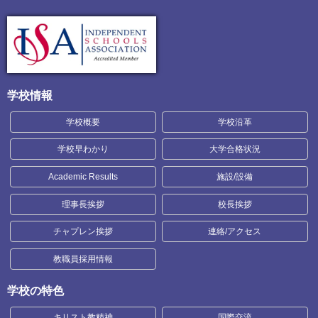
学校情報
学校概要
学校沿革
学校早わかり
大学合格状況
Academic Results
施設/設備
理事長挨拶
校長挨拶
チャプレン挨拶
連絡/アクセス
教職員採用情報
学校の特色
キリスト教精神
国際交流