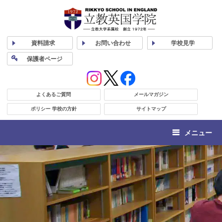
資料
請求
お問い合わせ
学校
見学
保護者
ページ
よくあるご質問
メールマガジン
ポリシー 学校の方針
サイトマップ
メニュー