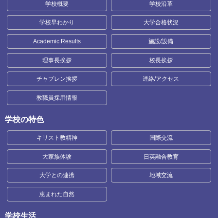
学校概要
学校沿革
学校早わかり
大学合格状況
Academic Results
施設/設備
理事長挨拶
校長挨拶
チャプレン挨拶
連絡/アクセス
教職員採用情報
学校の特色
キリスト教精神
国際交流
大家族体験
日英融合教育
大学との連携
地域交流
恵まれた自然
学校生活