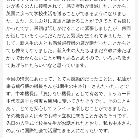
ンが多くの人に接種されて、感染者数が激減したことから、
英国に戻って学校生活を送ることができるようになりまし
た。また、久しぶりに友達と話せることができてとても嬉し
かったです。最初は話しかけることに緊張しましたが、何回
か話しているうちにだんだんと緊張がほぐれてきました。そ
して、新入生の人とも偶然飛行機の席が隣だったことからと
ても仲良くなりました。新入生の人たちはまだ立教に来たば
かりでわからないことが時々あると思うので、いろいろ教え
てあげられたらいいなと思っています。
今回の帰寮にあたって、とても感動的だったことは、私達が
乗る飛行機の機長さんが1期生の中本洋一さんだったことで
す。中本機長は「負けない機長」として有名で、サッカー日
本代表選手を何度も勝利に導いてきたそうです。そのことも
あり、とても安心してフライトを楽しむことができました。
その機長さんは今でも時々立教に来ることがあるそうです。
先日の入学式で校長先生がお話されたとおり、私も中本さん
のように国際社会で活躍できる人になりたいです。