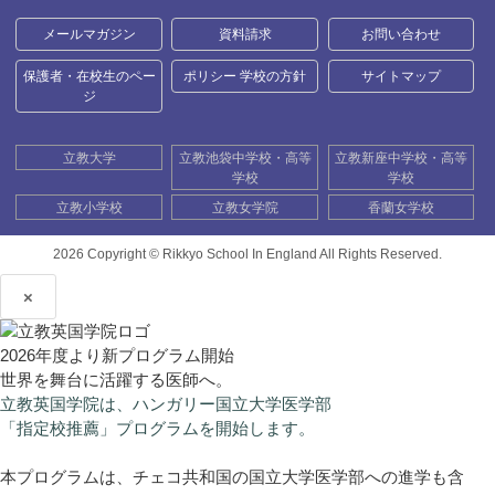
メールマガジン
資料請求
お問い合わせ
保護者・在校生のペー
ポリシー 学校の方針
サイトマップ
ジ
立教大学
立教池袋中学校・高等
立教新座中学校・高等
学校
学校
立教小学校
立教女学院
香蘭女学校
2026 Copyright ©
Rikkyo School In England All Rights Reserved.
×
2026年度より新プログラム開始
世界を舞台に活躍する医師へ。
立教英国学院は、ハンガリー国立大学医学部
「指定校推薦」プログラムを開始します。
本プログラムは、チェコ共和国の国立大学医学部への進学も含