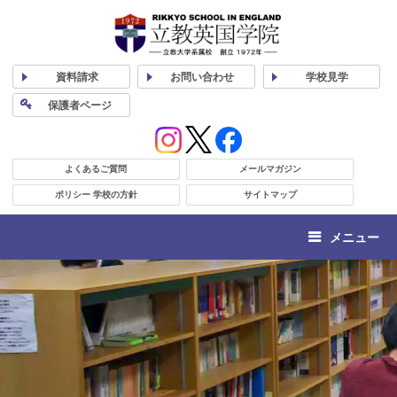
資料
請求
お問い合わせ
学校
見学
保護者
ページ
よくあるご質問
メールマガジン
ポリシー 学校の方針
サイトマップ
メニュー