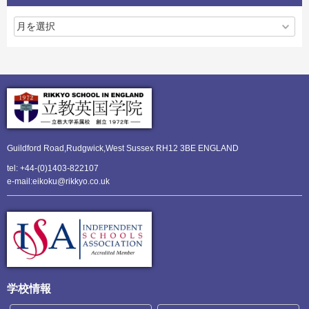
Guildford Road,Rudgwick,
West Sussex RH12 3BE ENGLAND
tel: +44-(0)1403-822107
e-mail:eikoku@rikkyo.co.uk
学校情報