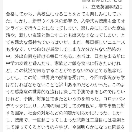
い、立教英国学院に
合格してから、高校生になることをとても楽しみにしてい
た。しかし、新型ウイルスの影響で、入学式も授業も全てオ
ンラインで行うことになってしまい、楽しみにしていた寮生
活や、新しい友達と過ごすことも出来なくなってしまい、と
ても残念な気持ちでいっぱいだ。また、毎日嬉しいニュース
も少なく、いつ自分が感染してしまうか分からない恐怖の
中、外出自粛を続ける毎日である。本当は、日本を出る前に
中学の友達と遊んだり、家族とご飯を食べに行きたいけれ
ど、この状況で何もすることができないのがとても無念だ。
しかし、この前、世界史の授業を受けて、今回の状況から学
ばなければならないことも沢山あるのだとわかった。このよ
うな感染症の世界的な流行は決して予測できるものではない
けれど、予防、対策はできたというのを知った。コロナパン
デミックにより、人間の病に対しての軽視や、非常事態に対
する国家、社会の対応などの問題が明らかになった。しか
し、授業で、一度起こってしまった悲劇は二度目には喜劇と
して帰ってくるというのを学び、今回明らかになった問題を