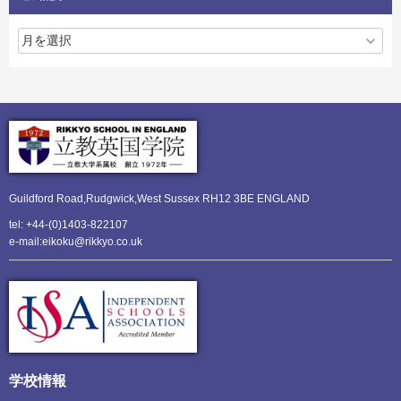
Guildford Road,Rudgwick,
West Sussex RH12 3BE ENGLAND
tel: +44-(0)1403-822107
e-mail:eikoku@rikkyo.co.uk
学校情報