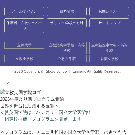
メールマガジン
資料請求
お問い合わせ
保護者・在校生のペー
ポリシー 学校の方針
サイトマップ
ジ
立教大学
立教池袋中学校・高等
立教新座中学校・高等
学校
学校
立教小学校
立教女学院
香蘭女学校
2026 Copyright ©
Rikkyo School In England All Rights Reserved.
×
2026年度より新プログラム開始
世界を舞台に活躍する医師へ。
立教英国学院は、ハンガリー国立大学医学部
「指定校推薦」プログラムを開始します。
本プログラムは、チェコ共和国の国立大学医学部への進学も含