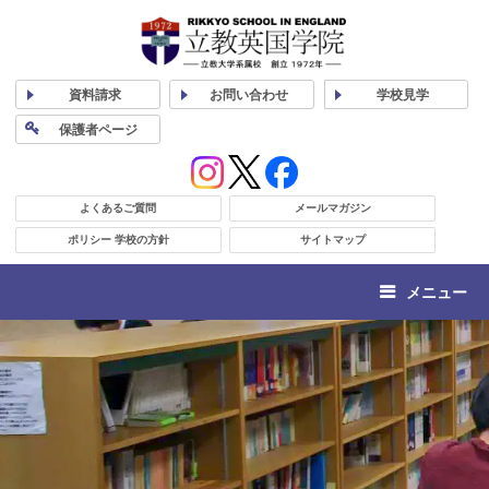
資料
請求
お問い合わせ
学校
見学
保護者
ページ
よくあるご質問
メールマガジン
ポリシー 学校の方針
サイトマップ
メニュー