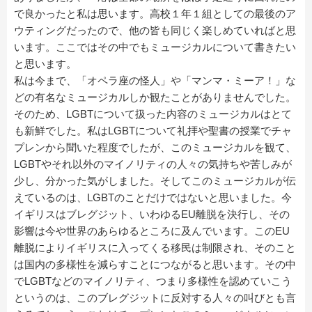
で良かったと私は思います。高校１年１組としての最後のア
ウティングだったので、他の皆も同じく楽しめていればと思
います。ここではその中でもミュージカルについて書きたい
と思います。
私は今まで、「オペラ座の怪人」や「マンマ・ミーア！」な
どの有名なミュージカルしか観たことがありませんでした。
そのため、LGBTについて扱った内容のミュージカルはとて
も新鮮でした。私はLGBTについて礼拝や聖書の授業でチャ
プレンから聞いた程度でしたが、このミュージカルを観て、
LGBTやそれ以外のマイノリティの人々の気持ちや苦しみが
少し、分かった気がしました。そしてこのミュージカルが伝
えているのは、LGBTのことだけではないと思いました。今
イギリスはブレグジット、いわゆるEU離脱を決行し、その
影響は今や世界のあらゆるところに及んでいます。このEU
離脱によりイギリスに入ってくる移民は制限され、そのこと
は国内の多様性を減らすことにつながると思います。その中
でLGBTなどのマイノリティ、つまり多様性を認めていこう
というのは、このブレグジットに反対する人々の叫びとも言