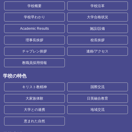
学校概要
学校沿革
学校早わかり
大学合格状況
Academic Results
施設/設備
理事長挨拶
校長挨拶
チャプレン挨拶
連絡/アクセス
教職員採用情報
学校の特色
キリスト教精神
国際交流
大家族体験
日英融合教育
大学との連携
地域交流
恵まれた自然