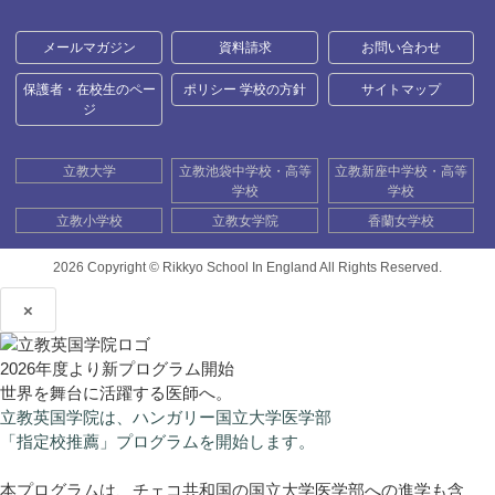
メールマガジン
資料請求
お問い合わせ
保護者・在校生のペー
ポリシー 学校の方針
サイトマップ
ジ
立教大学
立教池袋中学校・高等
立教新座中学校・高等
学校
学校
立教小学校
立教女学院
香蘭女学校
2026 Copyright ©
Rikkyo School In England All Rights Reserved.
×
2026年度より新プログラム開始
世界を舞台に活躍する医師へ。
立教英国学院は、ハンガリー国立大学医学部
「指定校推薦」プログラムを開始します。
本プログラムは、チェコ共和国の国立大学医学部への進学も含