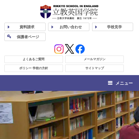
資料
請求
お問い合わせ
学校
見学
保護者
ページ
よくあるご質問
メールマガジン
ポリシー 学校の方針
サイトマップ
メニュー