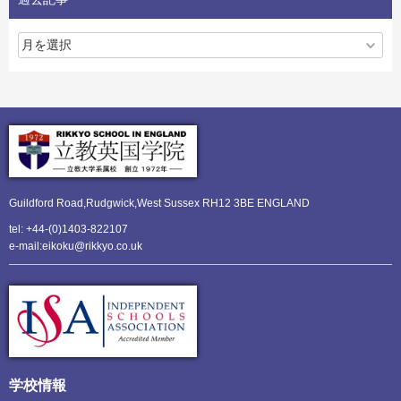
Guildford Road,Rudgwick,
West Sussex RH12 3BE ENGLAND
tel: +44-(0)1403-822107
e-mail:eikoku@rikkyo.co.uk
学校情報