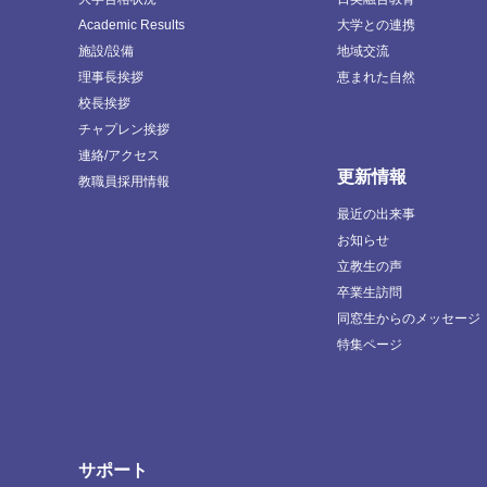
Academic Results
大学との連携
施設/設備
地域交流
理事長挨拶
恵まれた自然
校長挨拶
チャプレン挨拶
連絡/アクセス
更新情報
教職員採用情報
最近の出来事
お知らせ
立教生の声
卒業生訪問
同窓生からのメッセージ
特集ページ
サポート