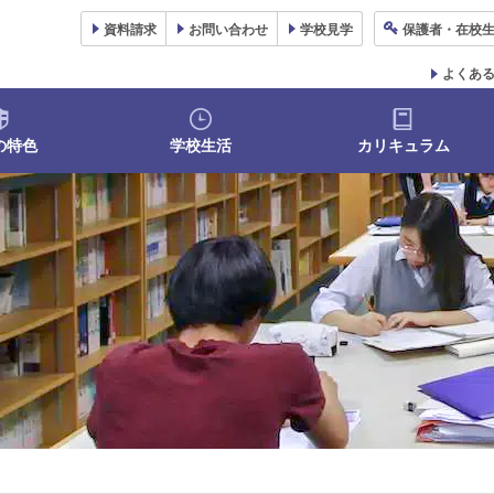
資料
請求
お問い合わせ
学校
見学
保護者
・在校
よくあ
の特色
学校生活
カリキュラム