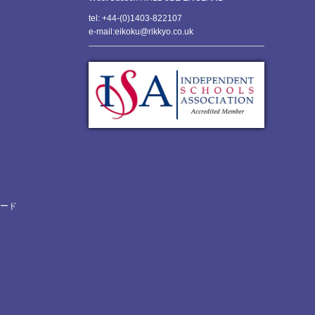
tel: +44-(0)1403-822107
e-mail:eikoku@rikkyo.co.uk
ロード