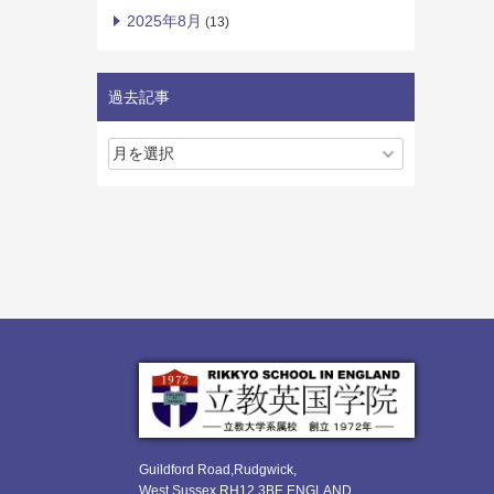
2025年8月
(13)
過去記事
Guildford Road,Rudgwick,
West Sussex RH12 3BE ENGLAND