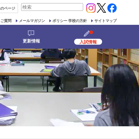
検
生の
ページ
索
対
るご質問
メールマガジン
ポリシー 学校の方針
サイトマップ
象:
更新情報
入試情報