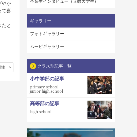
卒業生インタビュー（立教大学生）
ざやか
って喜
ギャラリー
きたと
フォトギャラリー
ムービギャラリー
クラス別記事一覧
様性
小中学部の記事
primary school
junior high school
高等部の記事
high school