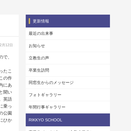
更新情報
最近の出来事
02月12日
お知らせ
ので、
立教生の声
卒業生訪問
ったこ
この作
同窓生からのメッセージ
内にあ
と聞い
フォトギャラリー
。英語
に乗っ
年間行事ギャラリー
の公園
にひか
RIKKYO SCHOOL