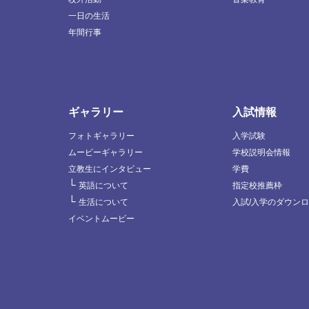
一日の生活
年間行事
ギャラリー
入試情報
フォトギャラリー
入学試験
ムービーギャラリー
学校説明会情報
立教生にインタビュー
学費
└
英語について
指定校推薦枠
└
生活について
入試/入学のダウン
イベントムービー