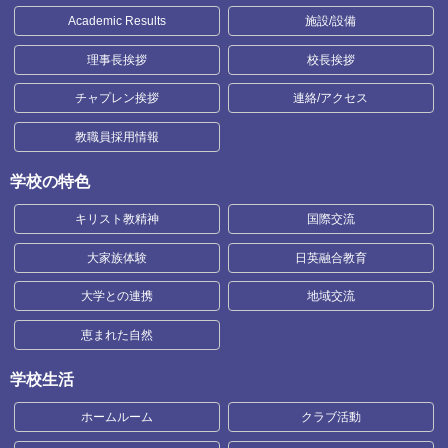
Academic Results
施設/設備
理事長挨拶
校長挨拶
チャプレン挨拶
連絡/アクセス
教職員採用情報
学校の特色
キリスト教精神
国際交流
大家族体験
日英融合教育
大学との連携
地域交流
恵まれた自然
学校生活
ホームルーム
クラブ活動