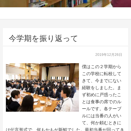
今学期を振り返って
2019年12月26日
僕はこの２学期から
この学校に転校して
きて、今までにない
経験をしました。ま
ず初めに戸惑ったこ
とは食事の席でのル
ールです。各テーブ
ルには当番の人がい
て、何か頼むときに
は伝言形式で、何もかもが新鮮でした。最初当番が回ってき