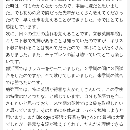
た時は、何もわからなかったので、本当に嫌だと思いまし
た。でも初めの席で隣だった先輩がたくさん教えてくださっ
たので、早く仕事を覚えることができました。今ではとても
感謝しています。
次に、日々の生活の流れを覚えることです。立教英国学院は
キリスト教で礼拝があることは知っていたのですが、キリス
ト教に触れることは初めてだったので、学ぶことがたくさん
ありました。また、チャプレンの話は聴いていてとても楽し
いです。
部活面ではサッカーをやっていました。２学期の間に３回試
合をしたのですが、全て敗けてしまいました。来学期の試合
では勝ちたいです。
勉強面では、特に英語が得意な人がたくさんいて、この学校
の特徴のひとつだな、と感じています。自分も英語力を向上
させたいと思っており、来学期の英検では２級を取得したい
と思っています。そのために冬休みはしっかり勉強しようと
思います。またBiologyは英語で授業を受けるので最初は大変
でしたが、得意な友達が教えてくれて、だんだん理解できる