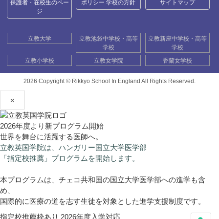
保護者・在校生のペー
ポリシー 学校の方針
サイトマップ
ジ
立教大学
立教池袋中学校・高等
立教新座中学校・高等
学校
学校
立教小学校
立教女学院
香蘭女学校
2026 Copyright ©
Rikkyo School In England All Rights Reserved.
×
2026年度より新プログラム開始
世界を舞台に活躍する医師へ。
立教英国学院は、ハンガリー国立大学医学部
「指定校推薦」プログラムを開始します。
本プログラムは、チェコ共和国の国立大学医学部への進学も含
め、
国際的に医療の道を志す生徒を対象とした進学支援制度です。
指定校推薦枠あり
2026年度入学対応