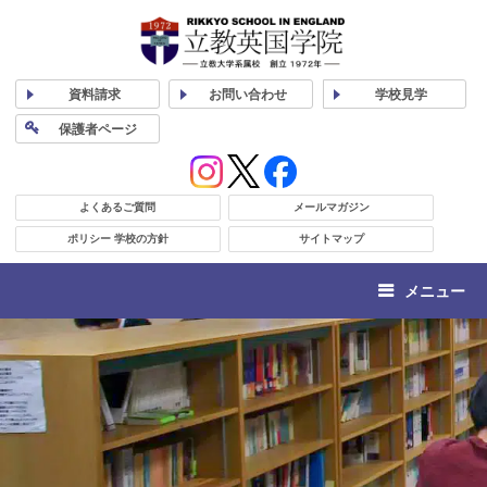
資料
請求
お問い合わせ
学校
見学
保護者
ページ
よくあるご質問
メールマガジン
ポリシー 学校の方針
サイトマップ
メニュー