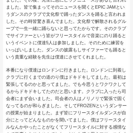
ました。皆で集まってそのニュースを聞くとEPIC JAMとい
うダンスのクラブで文化祭で踊ったダンスを踊ると言われま
した。その時皆驚き喜んでました。文化祭で解散されるグル
ープで一生一緒に踊らないと思ってたからです。そのクラブ
でサイファーという皆がフリースタイルで音楽にのり踊ると
いうイベントに僕達5人は参加しました。そのために練習を
いっぱいしました。ダンスの披露もしサイファーでも踊ると
いう貴重な経験を先生は僕達にさせてくれました。
本番になり僕達はロンドンに行きました。ロンドンに到着し
クラブに行くまでの道のり僕はドキドキしてました。最初は
緊張してるのかと思ってました。でも今思うとワクワクして
るからドキドキしてたのだと思います。クラブに入ったら司
会者にまず会いました。司会者の人はノリノリで緊張で固く
なってるのが和らぎました。そしてFROZENというダンサー
の授業が始まりました。まず皆にフリースタイルダンスが自
分にとってどんなものかを聞いてました。僕はフリースタイ
ルなんかやったことがなくてフリースタイルに対する感情な