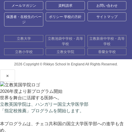
メールマガジン
資料請求
お問い合わせ
保護者・在校生のペー
ポリシー 学校の方針
サイトマップ
ジ
立教大学
立教池袋中学校・高等
立教新座中学校・高等
学校
学校
立教小学校
立教女学院
香蘭女学校
2026 Copyright ©
Rikkyo School In England All Rights Reserved.
×
2026年度より新プログラム開始
世界を舞台に活躍する医師へ。
立教英国学院は、ハンガリー国立大学医学部
「指定校推薦」プログラムを開始します。
本プログラムは、チェコ共和国の国立大学医学部への進学も含
め、