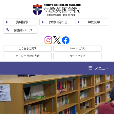
資料
請求
お問い合わせ
学校
見学
保護者
ページ
よくあるご質問
メールマガジン
ポリシー 学校の方針
サイトマップ
メニュー