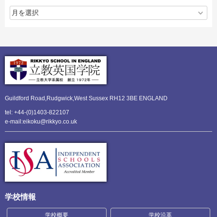
Guildford Road,Rudgwick,
West Sussex RH12 3BE ENGLAND
tel: +44-(0)1403-822107
e-mail:eikoku@rikkyo.co.uk
学校情報
学校概要
学校沿革