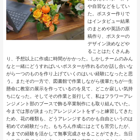
や自習などをしてい
た。ポスター作りで
はインタビュー結果
のまとめや英語の原
稿作り、ポスターの
デザイン決めなどや
ることはたくさんあ
り、予想以上に作成に時間がかかった。しかしチームのみん
なと一緒にどうすればいいポスターが作れるのか話し合いな
がら一つのものを作り上げていくのはいい経験になったと思
う。またその一方で、図書館で作業しながら後輩たちが一生
懸命に教室の展示を作っているのを見て、どこか寂しい気持
ちになった。そしてその作業と並行して、私はフラワーアレ
ンジメント部のブースで飾る卒業制作にも取り組んでいた。
今までは形が決まったアレンジメントをずっと練習してきた
ため、花の種類も、どうアレンジするのかも自由というのは
初めての経験だった。もちろん作成にはとても苦労したが、
今までの経験を活かして無事完成させることができた。当日