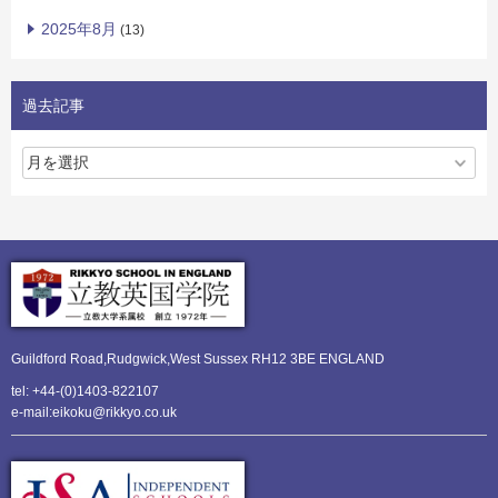
2025年8月
(13)
過去記事
Guildford Road,Rudgwick,
West Sussex RH12 3BE ENGLAND
tel: +44-(0)1403-822107
e-mail:eikoku@rikkyo.co.uk