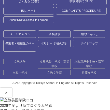
よくあるご質問
学校見学について
ISIレポート
COMPLAINTS PROCEDURE
About Rikkyo School In England
メールマガジン
資料請求
お問い合わせ
保護者・在校生のペー
ポリシー 学校の方針
サイトマップ
ジ
立教大学
立教池袋中学校・高等
立教新座中学校・高等
学校
学校
立教小学校
立教女学院
香蘭女学校
2026 Copyright ©
Rikkyo School In England All Rights Reserved.
×
2026年度より新プログラム開始