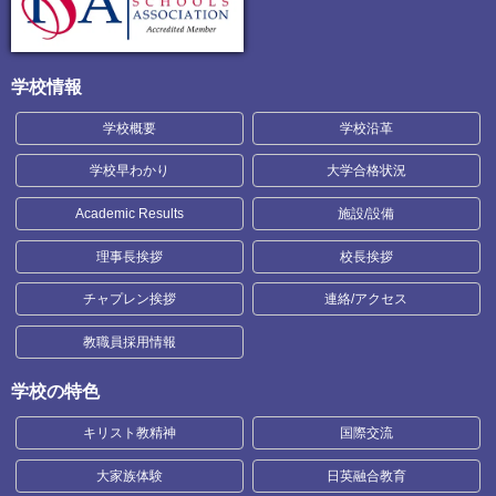
学校情報
学校概要
学校沿革
学校早わかり
大学合格状況
Academic Results
施設/設備
理事長挨拶
校長挨拶
チャプレン挨拶
連絡/アクセス
教職員採用情報
学校の特色
キリスト教精神
国際交流
大家族体験
日英融合教育