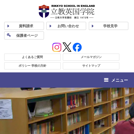
資料
請求
お問い合わせ
学校
見学
保護者
ページ
よくあるご質問
メールマガジン
ポリシー 学校の方針
サイトマップ
メニュー