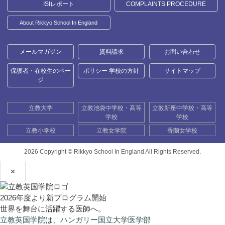
ISIレポート
COMPLAINTS PROCEDURE
About Rikkyo School In England
メールマガジン
資料請求
お問い合わせ
保護者・在校生のペー
ポリシー 学校の方針
サイトマップ
ジ
立教大学
立教池袋中学校・高等
立教新座中学校・高等
学校
学校
立教小学校
立教女学院
香蘭女学校
2026 Copyright ©
Rikkyo School In England All Rights Reserved.
×
2026年度より新プログラム開始
世界を舞台に活躍する医師へ。
立教英国学院は、ハンガリー国立大学医学部