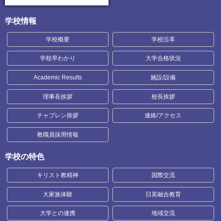
学校情報
学校概要
学校沿革
学校早わかり
大学合格状況
Academic Results
施設/設備
理事長挨拶
校長挨拶
チャプレン挨拶
連絡/アクセス
教職員採用情報
学校の特色
キリスト教精神
国際交流
大家族体験
日英融合教育
大学との連携
地域交流