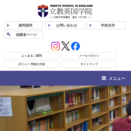
資料
請求
お問い合わせ
学校
見学
保護者
ページ
よくあるご質問
メールマガジン
ポリシー 学校の方針
サイトマップ
メニュー