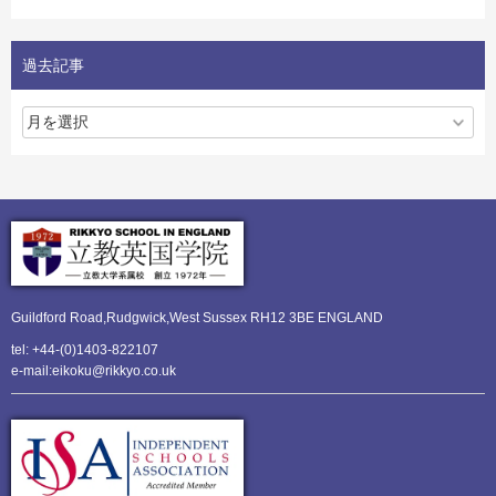
過去記事
Guildford Road,Rudgwick,
West Sussex RH12 3BE ENGLAND
tel: +44-(0)1403-822107
e-mail:eikoku@rikkyo.co.uk