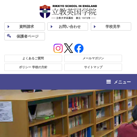
資料
請求
お問い合わせ
学校
見学
保護者
ページ
よくあるご質問
メールマガジン
ポリシー 学校の方針
サイトマップ
メニュー