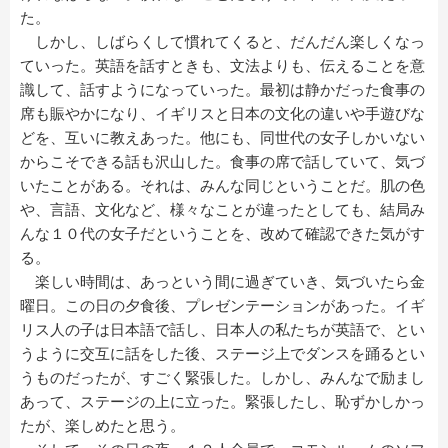
た。
しかし、しばらくして慣れてくると、だんだん楽しくなっ
ていった。英語を話すときも、文法よりも、伝えることを意
識して、話すようになっていった。最初は静かだった食事の
席も賑やかになり、イギリスと日本の文化の違いや手遊びな
どを、互いに教えあった。他にも、同世代の女子しかいない
からこそできる話も沢山した。食事の席で話していて、気づ
いたことがある。それは、みんな同じということだ。肌の色
や、言語、文化など、様々なことが違ったとしても、結局み
んな１０代の女子だということを、改めて確認できた気がす
る。
楽しい時間は、あっという間に過ぎていき、気づいたら金
曜日。この日の夕食後、プレゼンテーションがあった。イギ
リス人の子は日本語で話し、日本人の私たちが英語で、とい
うように交互に話をした後、ステージ上でダンスを踊るとい
うものだったが、すごく緊張した。しかし、みんなで励まし
あって、ステージの上に立った。緊張したし、恥ずかしかっ
たが、楽しめたと思う。