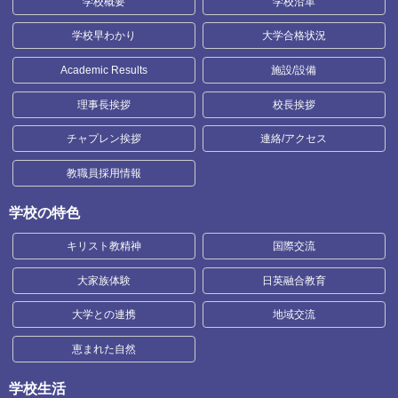
学校概要
学校沿革
学校早わかり
大学合格状況
Academic Results
施設/設備
理事長挨拶
校長挨拶
チャプレン挨拶
連絡/アクセス
教職員採用情報
学校の特色
キリスト教精神
国際交流
大家族体験
日英融合教育
大学との連携
地域交流
恵まれた自然
学校生活