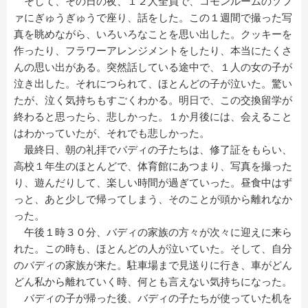
そして、その日の夜、１２人全員で、コモンルームのソフ
ァにぎゅうぎゅうで座り、話をした。この１週間で撮った写
真を眺めながら、いろいろなことを思い出した。クッキーを
作ったり、フラワーアレンジメントをしたり、本当にたくさ
んの思い出がある。突然話している途中で、１人の女の子が
泣き出した。それにつられて、ほとんどの子が泣いた。驚い
たが、泣く気持ちもすごくわかる。明日で、この交換留学が
終わると思ったら、悲しかった。１か月後には、会えること
はわかっていたが、それでも悲しかった。
最終日、朝の礼拝でバディの子たちは、修了証をもらい、
高校１年生のほとんどで、体育館にあつまり、写真を撮った
り、遊んだりして、楽しい時間が過ぎていった。昼食中はず
っと、あと少しで帰ってしまう、そのことが頭から離れなか
った。
午後１時３０分、バディの家族の方々が次々に迎えに来ら
れた。この時も、ほとんどの人が泣いていた。そして、自分
のバディの家族が来た。駐車場まで見送りに行き、車がどん
どん私から離れていく時、何とも言えない気持ちになった。
バディの子が帰った後、バディの子たちが使っていた机を