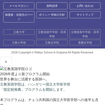
メールマガジン
資料請求
お問い合わせ
保護者・在校生のペー
ポリシー 学校の方針
サイトマップ
ジ
立教大学
立教池袋中学校・高等
立教新座中学校・高等
学校
学校
立教小学校
立教女学院
香蘭女学校
2026 Copyright ©
Rikkyo School In England All Rights Reserved.
×
2026年度より新プログラム開始
世界を舞台に活躍する医師へ。
立教英国学院は、ハンガリー国立大学医学部
「指定校推薦」プログラムを開始します。
本プログラムは、チェコ共和国の国立大学医学部への進学も含
め、