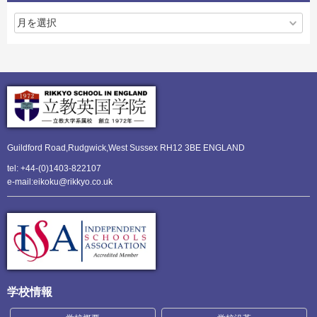
Guildford Road,Rudgwick,
West Sussex RH12 3BE ENGLAND
tel: +44-(0)1403-822107
e-mail:eikoku@rikkyo.co.uk
学校情報