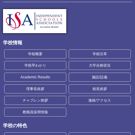
学校情報
学校概要
学校沿革
学校早わかり
大学合格状況
Academic Results
施設/設備
理事長挨拶
校長挨拶
チャプレン挨拶
連絡/アクセス
教職員採用情報
学校の特色