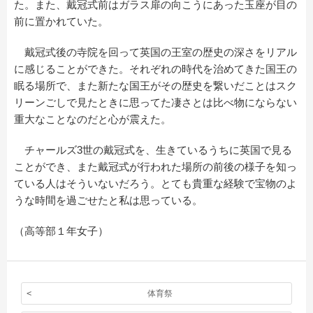
た。また、戴冠式前はガラス扉の向こうにあった玉座が目の
前に置かれていた。
戴冠式後の寺院を回って英国の王室の歴史の深さをリアル
に感じることができた。それぞれの時代を治めてきた国王の
眠る場所で、また新たな国王がその歴史を繋いだことはスク
リーンごしで見たときに思ってた凄さとは比べ物にならない
重大なことなのだと心が震えた。
チャールズ3世の戴冠式を、生きているうちに英国で見る
ことができ、また戴冠式が行われた場所の前後の様子を知っ
ている人はそういないだろう。とても貴重な経験で宝物のよ
うな時間を過ごせたと私は思っている。
（高等部１年女子）
体育祭