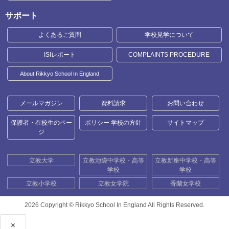
サポート
よくあるご質問
学校見学について
ISIレポート
COMPLAINTS PROCEDURE
About Rikkyo School In England
メールマガジン
資料請求
お問い合わせ
保護者・在校生のペー
ポリシー 学校の方針
サイトマップ
ジ
立教大学
立教池袋中学校・高等
立教新座中学校・高等
学校
学校
立教小学校
立教女学院
香蘭女学校
2026 Copyright ©
Rikkyo School In England All Rights Reserved.
×