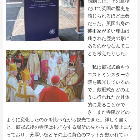
感動した。その建物
だけで英国の歴史を
感じられるほど圧巻
だった。英国出身の
芸術家が多い理由は
残された歴史の形に
あるのかななんてこ
とも考えたりした。
私は戴冠式前もウ
エストミンスター寺
院を観光しているの
で、戴冠式がどのよ
うに行われたか具体
的に見ることがで
き、また寺院がどの
ように変化したのかを比べながら観光できた。詳しく書く
と、戴冠式後の寺院は礼拝をする場所の先から立入禁止にな
っており、分厚い板とその上に黄色のマットが敷かれてい