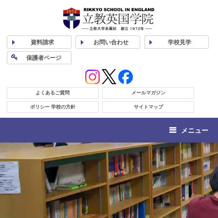
資料
請求
お問い合わせ
学校
見学
保護者
ページ
よくあるご質問
メールマガジン
ポリシー 学校の方針
サイトマップ
メニュー