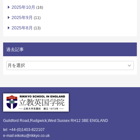
2025年10月
(16)
2025年9月
(11)
2025年8月
(13)
過去記事
Guildford Road,Rudgwick,
West Sussex RH12 3BE ENGLAND
tel: +44-(0)1403-822107
e-mail:eikoku@rikkyo.co.uk