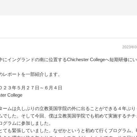
2023年
イングランドの南に位置するChichester Collegeへ短期研修に
のレポートを一部紹介します。
０２３年５月２７日～６月４日
er College
タームは久しぶりの立教英国学院の外に出ることができる４年ぶり
ムでした。そして今回、僕は立教英国学院でも初めて実施するチチ
ログラムに参加しました。
ても緊張していました。なぜかというと初めて行くブログラム、