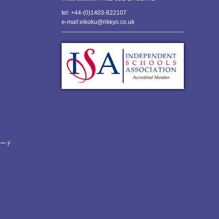
tel: +44-(0)1403-822107
e-mail:eikoku@rikkyo.co.uk
ロード