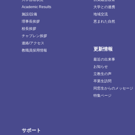
Academic Results
大学との連携
施設/設備
地域交流
理事長挨拶
恵まれた自然
校長挨拶
チャプレン挨拶
連絡/アクセス
更新情報
教職員採用情報
最近の出来事
お知らせ
立教生の声
卒業生訪問
同窓生からのメッセージ
特集ページ
サポート