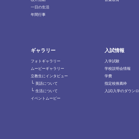
一日の生活
年間行事
ギャラリー
入試情報
フォトギャラリー
入学試験
ムービーギャラリー
学校説明会情報
立教生にインタビュー
学費
└
英語について
指定校推薦枠
└
生活について
入試/入学のダウン
イベントムービー