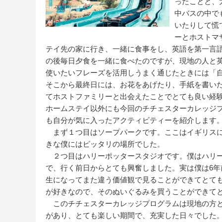
ったことと、
中バスの中で
いたりして慌
ーとホストマ
テイ先の家に行き、一緒に食事をし、英語を第一言
の後毎日夕食を一緒に食べたのですが、現地の人と
使いたいフレーズを活用しうまく通じたときには「
そこから最終日には、お花をあげたり、手紙を書い
てホストファミリーと出会えたことでとても良い経
ホームステイ以外にも今回のチチェスターカレッジ
も自分が気に入ったアクティビティーを紹介します
まず１つ目はソープパークです。ここはイギリスに
きな僕にはピッタリの場所でした。
２つ目はハリーポッタースタジオです。僕はハリー
で、行く前日からとても興奮しました。実は僕は6
生になってまた違う価値観で見ることができてとて
が好きなので、そのぬいぐるみを買うことができて
このチチェスターカレッジプログラムは現地の方と
があり、とても楽しい期間で、充実した日々でした