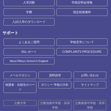
入学試験
学校説明会情報
学費
指定校推薦枠
入試/入学のダウンロード
サポート
よくあるご質問
学校見学について
ISIレポート
COMPLAINTS PROCEDURE
About Rikkyo School In England
メールマガジン
資料請求
お問い合わせ
保護者・在校生のペー
ポリシー 学校の方針
サイトマップ
ジ
立教大学
立教池袋中学校・高等
立教新座中学校・高等
学校
学校