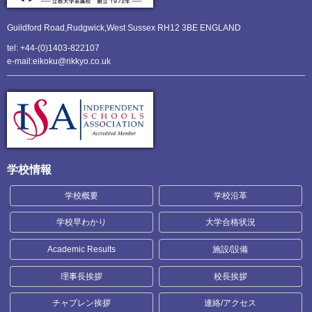
Guildford Road,Rudgwick,
West Sussex RH12 3BE ENGLAND
tel: +44-(0)1403-822107
e-mail:eikoku@rikkyo.co.uk
学校情報
学校概要
学校沿革
学校早わかり
大学合格状況
Academic Results
施設/設備
理事長挨拶
校長挨拶
チャプレン挨拶
連絡/アクセス