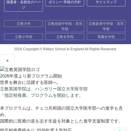
保護者・在校生のペー
ポリシー 学校の方針
サイトマップ
ジ
立教大学
立教池袋中学校・高等
立教新座中学校・高等
学校
学校
立教小学校
立教女学院
香蘭女学校
2026 Copyright ©
Rikkyo School In England All Rights Reserved.
×
2026年度より新プログラム開始
世界を舞台に活躍する医師へ。
立教英国学院は、ハンガリー国立大学医学部
「指定校推薦」プログラムを開始します。
本プログラムは、チェコ共和国の国立大学医学部への進学も含
め、
国際的に医療の道を志す生徒を対象とした進学支援制度です。
指定校推薦枠あり
2026年度入学対応