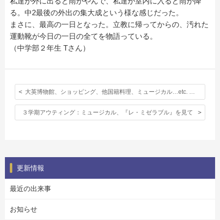
私達が外に出ると雨がやんで、私達が室内に入ると雨が降
る。中2最後の外出の集大成という様な感じだった。
まさに、最高の一日となった。立教に帰ってからの、汚れた
運動靴が今日の一日の全てを物語っている。
（中学部２年生 Tさん）
大英博物館、ショッピング、他国籍料理、ミュージカル…etc. 中身がいっぱい詰まった楽しいアウティング
３学期アウティング：ミュージカル、『レ・ミゼラブル』を見て
更新情報
最近の出来事
お知らせ