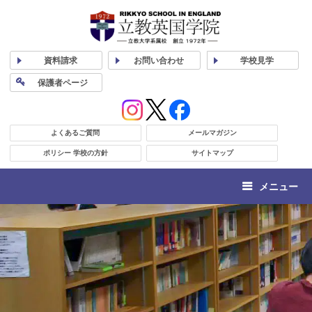
資料
請求
お問い合わせ
学校
見学
保護者
ページ
よくあるご質問
メールマガジン
ポリシー 学校の方針
サイトマップ
メニュー