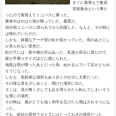
すぐに着替えて教員
室前集合という事だ
ったので着替えてミニバスに乗った。
乗車中はやはり雨が降っていた。最悪だ。
30分程ミニバスに揺られてから到着した。なんと、その時に
は晴れていたのだ。
しかも、綺麗なアーチ型の虹が架かっていた。雨のあとにし
か見られない景色だ。
虹の下には、家や畑が沢山あった。私達が高台に居たので、
家が手乗りサイズほどに感じられた。
地面は雨が降ったあとだった為、ぬかるんでいて足がとられ
そうになった。
しかも、急斜面な場所もあり歩くのが少し大変だった。
その様な道を少し歩くと、開けた場所に出た。
そこは、道が無く少しでも足を滑らせたら転んでしまいそう
な感じの場所。
その時は、風がとても強く両手を広げたら飛ばされそうにな
った。
でも、絶好の景色でカメラにはとっておきの場所だった。