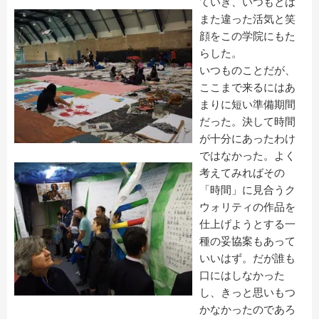
ていき、いつもとは
また違った活気と笑
顔をこの学院にもた
らした。
いつものことだが、
ここまで来るにはあ
まりに短い準備期間
だった。決して時間
が十分にあったわけ
ではなかった。よく
考えてみればその
「時間」に見合うク
ウォリティの作品を
仕上げようとする一
種の妥協案もあって
いいはず。だが誰も
口にはしなかった
し、きっと思いもつ
かなかったのであろ