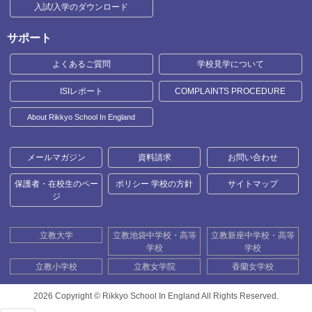
入試/入学のダウンロード
サポート
よくあるご質問
学校見学について
ISIレポート
COMPLAINTS PROCEDURE
About Rikkyo School In England
メールマガジン
資料請求
お問い合わせ
保護者・在校生のペー
ポリシー 学校の方針
サイトマップ
ジ
立教大学
立教池袋中学校・高等
立教新座中学校・高等
学校
学校
立教小学校
立教女学院
香蘭女学校
2026 Copyright ©
Rikkyo School In England All Rights Reserved.