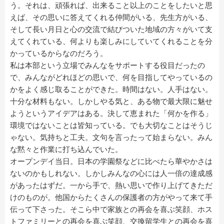
う。それは、頑張れば、出来ること以上のことをしたいと思
えば、その思いに答えてくれる仲間がいる、先生方がいる、
そして長い月日と心の交流で結びついた地域の方々がいて支
えてくれている、何よりも楽しみにしていてくれることを分
かっているからなのだろう。
私は本部という立場でみんなをサポートする役目だったの
で、みんながどれほどの思いで、何を目指してやっているの
かをよく感じ取ることができた。時間はない。人手はない。
十分な材料もない。しかしやる気と、ある物で最大限に魅せ
ようというアイデアはある。決して恵まれた「何かを作る」
環境ではないことは皆知っている。でも大切なことはそうじ
ゃない。気持ちと工夫。文句を言ったって始まらない。みん
な黙々と作業に打ち込んでいた。
オープンデイ当日。日本の学園祭などに比べたら華やかさは
ないのかもしれない。しかしみんなの心には人一倍の達成感
があったはずだ。一から手で、熱い思いで作り上げてきただ
けのものが。他国からたくさんの保護者の方がやって来て手
伝って下さった。そこら中で家族との再会を喜ぶ笑顔、ホス
トファミリーとの再会を喜ぶ笑顔、交換留学生との再会を喜