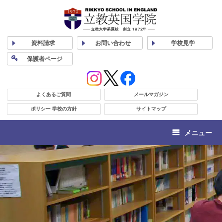
資料
請求
お問い合わせ
学校
見学
保護者
ページ
よくあるご質問
メールマガジン
ポリシー 学校の方針
サイトマップ
メニュー