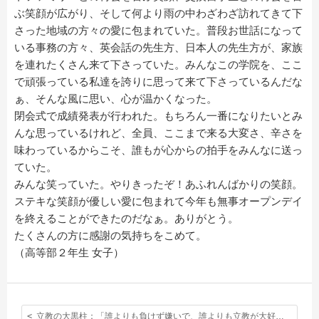
ぶ笑顔が広がり、そして何より雨の中わざわざ訪れてきて下
さった地域の方々の愛に包まれていた。普段お世話になって
いる事務の方々、英会話の先生方、日本人の先生方が、家族
を連れたくさん来て下さっていた。みんなこの学院を、ここ
で頑張っている私達を誇りに思って来て下さっているんだな
ぁ、そんな風に思い、心が温かくなった。
閉会式で成績発表が行われた。もちろん一番になりたいとみ
んな思っているけれど、全員、ここまで来る大変さ、辛さを
味わっているからこそ、誰もが心からの拍手をみんなに送っ
ていた。
みんな笑っていた。やりきったぞ！あふれんばかりの笑顔。
ステキな笑顔が優しい愛に包まれて今年も無事オープンデイ
を終えることができたのだなぁ。ありがとう。
たくさんの方に感謝の気持ちをこめて。
（高等部２年生 女子）
立教の大黒柱：「誰よりも負けず嫌いで、誰よりも立教が大好きだから。」