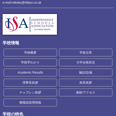
e-mail:eikoku@rikkyo.co.uk
学校情報
学校概要
学校沿革
学校早わかり
大学合格状況
Academic Results
施設/設備
理事長挨拶
校長挨拶
チャプレン挨拶
連絡/アクセス
教職員採用情報
学校の特色