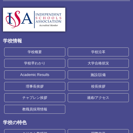
学校情報
学校概要
学校沿革
学校早わかり
大学合格状況
Academic Results
施設/設備
理事長挨拶
校長挨拶
チャプレン挨拶
連絡/アクセス
教職員採用情報
学校の特色