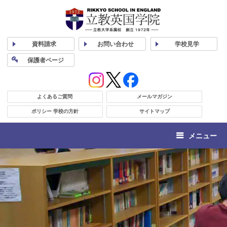
資料
請求
お問い合わせ
学校
見学
保護者
ページ
よくあるご質問
メールマガジン
ポリシー 学校の方針
サイトマップ
メニュー