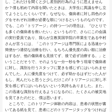
し、これだけを聞くと少し差別的行為のように思えません
か？僕も初めて内容を聞いたときは、大学生に異議を申し立
てようとしたくらいです。なぜなら、傷病者に対し四色のタ
グをそれぞれ治療が必要な順につけるというものなのです。
でも、この「トリアージ」の持つ一つの理念は、『ひとりで
も多くの傷病者を救いたい」というもので、さらにこの会議
の実行委員であり、我らが立教英国学院の卒業生である中村
さんが言うには、「このトリアージは専門医による迅速かつ
簡便かつ適切な治療を行い、もちろん優先度の高い順に治療
はするが、他の傷病者も見捨てず、後で必ず治療する。」と
いうことだそうで、そのような一分一秒を争う現場で傷病者
に対し、識別を行うスタッフに驚きを感じずにはいられませ
んでした。人に優先度をつけて、必ず助かるはずだった人が
もし、死んだらと思うと少しだけこの｢トリアージ｣に対し不
安を感じずにはいられないという気持もありました。また、
この迅速な識別を行えるようになるのに、たくさんの被災地
を見てきたのだと、僕は思います。
ところで、このトリアージ体験の内容は、患者の状態が書
いてある紙を見て、患者にどのトリアージタッグをつければ