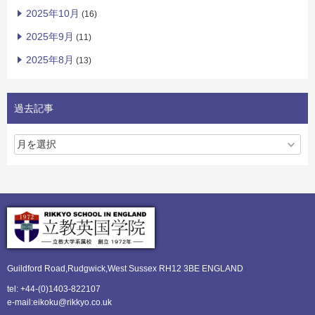
2025年10月
(16)
2025年9月
(11)
2025年8月
(13)
過去記事
Guildford Road,Rudgwick,
West Sussex RH12 3BE ENGLAND
tel: +44-(0)1403-822107
e-mail:eikoku@rikkyo.co.uk