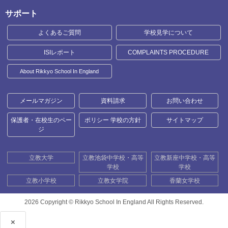
サポート
よくあるご質問
学校見学について
ISIレポート
COMPLAINTS PROCEDURE
About Rikkyo School In England
メールマガジン
資料請求
お問い合わせ
保護者・在校生のペー
ポリシー 学校の方針
サイトマップ
ジ
立教大学
立教池袋中学校・高等
立教新座中学校・高等
学校
学校
立教小学校
立教女学院
香蘭女学校
2026 Copyright ©
Rikkyo School In England All Rights Reserved.
×