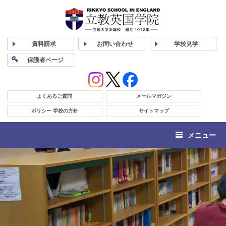
資料
請求
お問い合わせ
学校
見学
保護者
ページ
よくあるご質問
メールマガジン
ポリシー 学校の方針
サイトマップ
メニュー