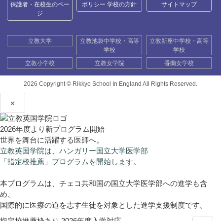
保護者・在校生のペー
ポリシー 学校の方針
サイトマップ
ジ
立教大学
立教池袋中学校・高等
立教新座中学校・高等
学校
学校
立教小学校
立教女学院
香蘭女学校
2026 Copyright ©
Rikkyo School In England All Rights Reserved.
×
2026年度より新プログラム開始
世界を舞台に活躍する医師へ。
立教英国学院は、ハンガリー国立大学医学部
「指定校推薦」プログラムを開始します。
本プログラムは、チェコ共和国の国立大学医学部への進学も含
め、
国際的に医療の道を志す生徒を対象とした進学支援制度です。
指定校推薦枠あり
2026年度入学対応