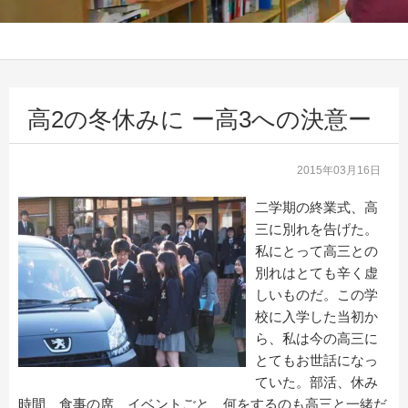
高2の冬休みに ー高3への決意ー
2015年03月16日
二学期の終業式、高
三に別れを告げた。
私にとって高三との
別れはとても辛く虚
しいものだ。この学
校に入学した当初か
ら、私は今の高三に
とてもお世話になっ
ていた。部活、休み
時間、食事の席、イベントごと、何をするのも高三と一緒だ