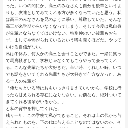
った。いつの間にか、高三のみなさんも自分を後輩というよ
りも、友達としてみてくれる方が多くなっていたと思う。私
は高三のみなさんを兄のように慕い、尊敬していた。そんな
高三が来学期からいなくなってしまう。そして今度は私自身
が先輩とならなくてはいけない。特別仲のいい後輩もおら
ず、ましてや怖がられているという噂も聞くほどだ。やって
いける自信がない。
私は冬休み、何人かの高三と会うことができた。一緒に笑っ
て馬鹿騒ぎして、学校じゃなくてもこうやって会ってくれ
る。こんな先輩たちが大好きだ。辛い時、うれしい時、いつ
でも話をきいてくれる先輩たちが大好きで仕方なかった。あ
る一人の先輩が
「俺たちといる時はおもいっきり甘えていいから、学校に行
ったら甘えられる存在になりなさい。お前なら、絶対ついて
きてくれる後輩がいるから。」
と私の背中を押してくれた。
残り一年、この学校で私ができること。それは上の代から与
えられたものを、下の代に与えることなのではないのか。そ