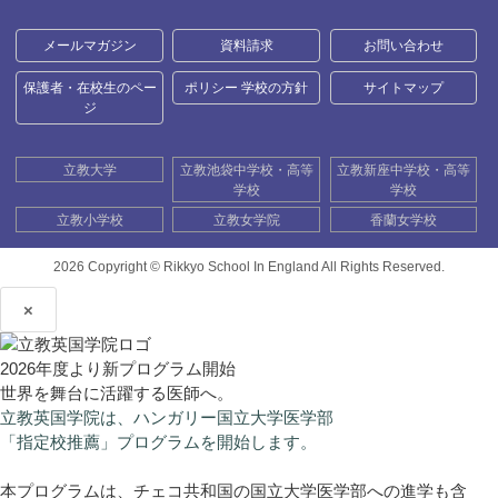
メールマガジン
資料請求
お問い合わせ
保護者・在校生のペー
ポリシー 学校の方針
サイトマップ
ジ
立教大学
立教池袋中学校・高等
立教新座中学校・高等
学校
学校
立教小学校
立教女学院
香蘭女学校
2026 Copyright ©
Rikkyo School In England All Rights Reserved.
×
2026年度より新プログラム開始
世界を舞台に活躍する医師へ。
立教英国学院は、ハンガリー国立大学医学部
「指定校推薦」プログラムを開始します。
本プログラムは、チェコ共和国の国立大学医学部への進学も含