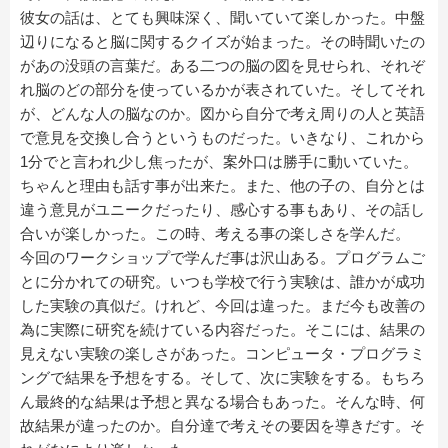
彼女の話は、とても興味深く、聞いていて楽しかった。中盤
辺りになると脳に関するクイズが始まった。その時聞いたの
があの没頭の言葉だ。ある二つの脳の図を見せられ、それぞ
れ脳のどの部分を使っているかが表されていた。そしてそれ
が、どんな人の脳なのか。図から自分で考え周りの人と英語
で意見を交換し合うというものだった。いきなり、これから
1分でと言われ少し焦ったが、案外口は勝手に動いていた。
ちゃんと理由も話す事が出来た。また、他の子の、自分とは
違う意見がユニークだったり、感心する事もあり、その話し
合いが楽しかった。この時、考える事の楽しさを学んだ。
今回のワークショップで学んだ事は沢山ある。プログラムご
とに分かれての研究。いつも学校で行う実験は、誰かが成功
した実験の真似だ。けれど、今回は違った。まだ今も改善の
為に実際に研究を続けている内容だった。そこには、結果の
見えない実験の楽しさがあった。コンピュータ・プログラミ
ングで結果を予想をする。そして、次に実験をする。もちろ
ん最終的な結果は予想と異なる場合もあった。そんな時、何
故結果が違ったのか。自分達で考えその要因を導きだす。そ