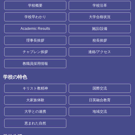
学校概要
学校沿革
学校早わかり
大学合格状況
Academic Results
施設/設備
理事長挨拶
校長挨拶
チャプレン挨拶
連絡/アクセス
教職員採用情報
学校の特色
キリスト教精神
国際交流
大家族体験
日英融合教育
大学との連携
地域交流
恵まれた自然