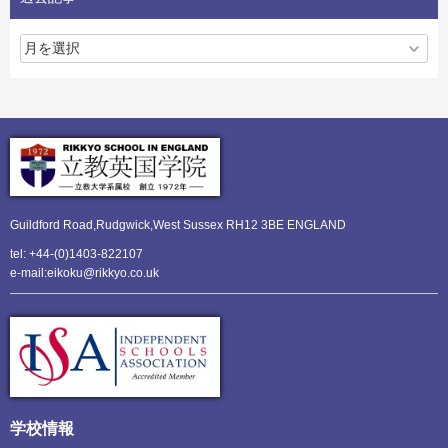
Guildford Road,Rudgwick,
West Sussex RH12 3BE ENGLAND
tel: +44-(0)1403-822107
e-mail:eikoku@rikkyo.co.uk
学校情報