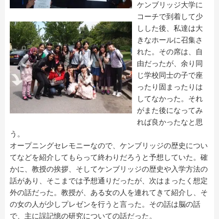
ケンブリッジ大学に
コーチで到着して少
しした後、私達は大
きなホールに召集さ
れた。その席は、自
由だったが、余り同
じ学校同士の子で座
ったり固まったりは
してなかった。それ
がまた後になってみ
れば良かったなと思
う。
オープニングセレモニーなので、ケンブリッジの歴史につい
てなどを紹介してもらって終わりだろうと予想していた。確
かに、教授の挨拶、そしてケンブリッジの歴史や入学方法の
話があり、そこまでは予想通りだったが、次はまったく想定
外の話だった。教授が、ある女の人を連れてきて紹介し、そ
の女の人が少しプレゼンを行うと言った。その話は脳の話
で、主に誤記憶の研究についての話だった。