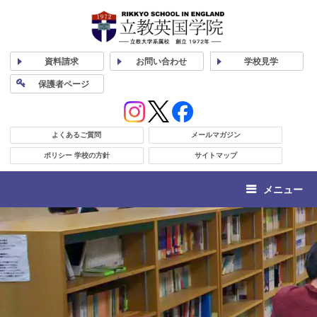
資料
請求
お問い合わせ
学校
見学
保護者
ページ
よくあるご質問
メールマガジン
ポリシー 学校の方針
サイトマップ
メニュー