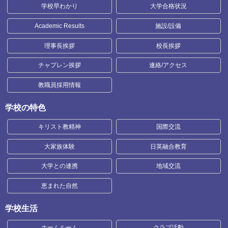
学校早わかり
大学合格状況
Academic Results
施設/設備
理事長挨拶
校長挨拶
チャプレン挨拶
連絡/アクセス
教職員採用情報
学校の特色
キリスト教精神
国際交流
大家族体験
日英融合教育
大学との連携
地域交流
恵まれた自然
学校生活
ホームルーム
クラブ活動