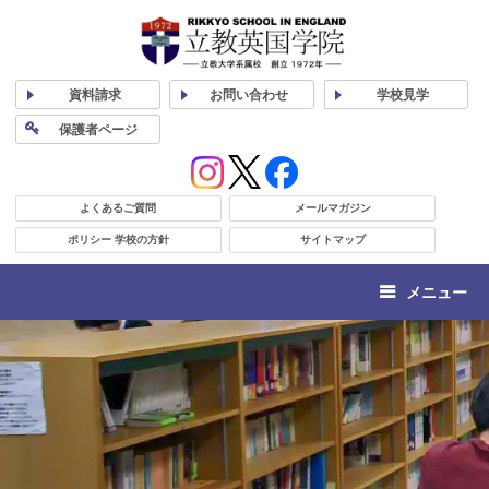
資料
請求
お問い合わせ
学校
見学
保護者
ページ
よくあるご質問
メールマガジン
ポリシー 学校の方針
サイトマップ
メニュー