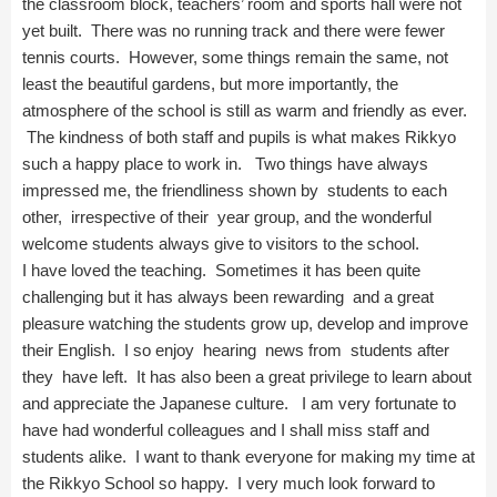
the classroom block, teachers’ room and sports hall were not
yet built. There was no running track and there were fewer
tennis courts. However, some things remain the same, not
least the beautiful gardens, but more importantly, the
atmosphere of the school is still as warm and friendly as ever.
The kindness of both staff and pupils is what makes Rikkyo
such a happy place to work in. Two things have always
impressed me, the friendliness shown by students to each
other, irrespective of their year group, and the wonderful
welcome students always give to visitors to the school.
I have loved the teaching. Sometimes it has been quite
challenging but it has always been rewarding and a great
pleasure watching the students grow up, develop and improve
their English. I so enjoy hearing news from students after
they have left. It has also been a great privilege to learn about
and appreciate the Japanese culture. I am very fortunate to
have had wonderful colleagues and I shall miss staff and
students alike. I want to thank everyone for making my time at
the Rikkyo School so happy. I very much look forward to