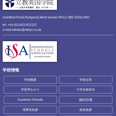
Guildford Road,Rudgwick,
West Sussex RH12 3BE ENGLAND
tel: +44-(0)1403-822107
e-mail:eikoku@rikkyo.co.uk
学校情報
学校概要
学校沿革
学校早わかり
大学合格状況
Academic Results
施設/設備
理事長挨拶
校長挨拶