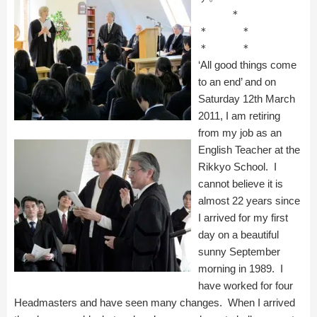
＊
＊ ＊
＊ ＊
‘All good things come
to an end’ and on
Saturday 12th March
2011, I am retiring
from my job as an
English Teacher at the
Rikkyo School. I
cannot believe it is
almost 22 years since
I arrived for my first
day on a beautiful
sunny September
morning in 1989. I
have worked for four
Headmasters and have seen many changes. When I arrived