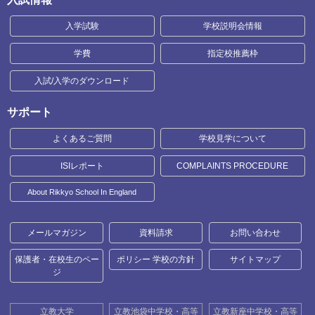
入学試験
学校説明会情報
学費
指定校推薦枠
入試/入学のダウンロード
サポート
よくあるご質問
学校見学について
ISIレポート
COMPLAINTS PROCEDURE
About Rikkyo School In England
メールマガジン
資料請求
お問い合わせ
保護者・在校生のペー
ポリシー 学校の方針
サイトマップ
ジ
立教大学
立教池袋中学校・高等
立教新座中学校・高等