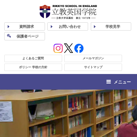
資料
請求
お問い合わせ
学校
見学
保護者
ページ
よくあるご質問
メールマガジン
ポリシー 学校の方針
サイトマップ
メニュー