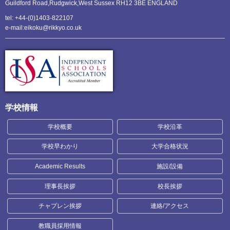
Guildford Road,Rudgwick,
West Sussex RH12 3BE ENGLAND
tel: +44-(0)1403-822107
e-mail:eikoku@rikkyo.co.uk
学校情報
学校概要
学校沿革
学校早わかり
大学合格状況
Academic Results
施設/設備
理事長挨拶
校長挨拶
チャプレン挨拶
連絡/アクセス
教職員採用情報