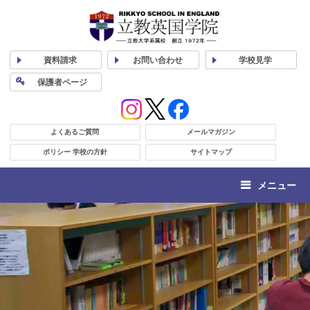
資料
請求
お問い合わせ
学校
見学
保護者
ページ
よくあるご質問
メールマガジン
ポリシー 学校の方針
サイトマップ
メニュー