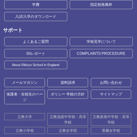
学費
指定校推薦枠
入試/入学のダウンロード
サポート
よくあるご質問
学校見学について
ISIレポート
COMPLAINTS PROCEDURE
About Rikkyo School In England
メールマガジン
資料請求
お問い合わせ
保護者・在校生のペー
ポリシー 学校の方針
サイトマップ
ジ
立教大学
立教池袋中学校・高等
立教新座中学校・高等
学校
学校
立教小学校
立教女学院
香蘭女学校