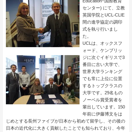
Education−国際教育
センター) にて、立教
英国学院とUCL-CLIE
間の進学協定の調印
式を執り行いまし
た。
UCLは、オックスフ
ォード、ケンブリッ
ジに次ぐイギリスで3
番目に古い大学で、
世界大学ランキング
でも常に上位に位置
するトップクラスの
大学です。29名もの
ノーベル賞受賞者を
輩出しています。150
年前に伊藤博文をは
じめとする長州ファイブが日本から初めて留学し、その後の
日本の近代化に大きく貢献したことでも知られており、今年