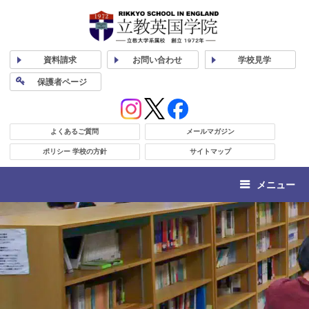
資料
請求
お問い合わせ
学校
見学
保護者
ページ
よくあるご質問
メールマガジン
ポリシー 学校の方針
サイトマップ
メニュー