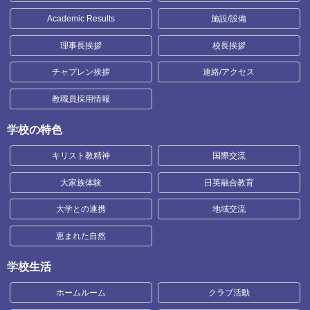
Academic Results
施設/設備
理事長挨拶
校長挨拶
チャプレン挨拶
連絡/アクセス
教職員採用情報
学校の特色
キリスト教精神
国際交流
大家族体験
日英融合教育
大学との連携
地域交流
恵まれた自然
学校生活
ホームルーム
クラブ活動