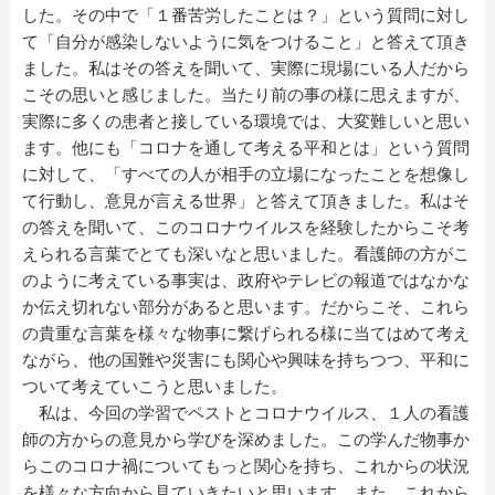
した。その中で「１番苦労したことは？」という質問に対し
て「自分が感染しないように気をつけること」と答えて頂き
ました。私はその答えを聞いて、実際に現場にいる人だから
こその思いと感じました。当たり前の事の様に思えますが、
実際に多くの患者と接している環境では、大変難しいと思い
ます。他にも「コロナを通して考える平和とは」という質問
に対して、「すべての人が相手の立場になったことを想像し
て行動し、意見が言える世界」と答えて頂きました。私はそ
の答えを聞いて、このコロナウイルスを経験したからこそ考
えられる言葉でとても深いなと思いました。看護師の方がこ
のように考えている事実は、政府やテレビの報道ではなかな
か伝え切れない部分があると思います。だからこそ、これら
の貴重な言葉を様々な物事に繋げられる様に当てはめて考え
ながら、他の国難や災害にも関心や興味を持ちつつ、平和に
ついて考えていこうと思いました。
私は、今回の学習でペストとコロナウイルス、１人の看護
師の方からの意見から学びを深めました。この学んだ物事か
らこのコロナ禍についてもっと関心を持ち、これからの状況
を様々な方向から見ていきたいと思います。また、これから