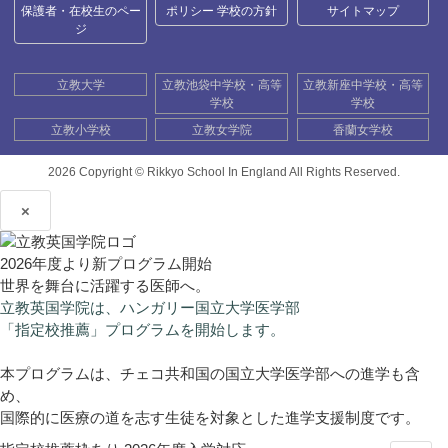
保護者・在校生のペー
ポリシー 学校の方針
サイトマップ
ジ
立教大学
立教池袋中学校・高等
立教新座中学校・高等
学校
学校
立教小学校
立教女学院
香蘭女学校
2026 Copyright ©
Rikkyo School In England All Rights Reserved.
×
2026年度より新プログラム開始
世界を舞台に活躍する医師へ。
立教英国学院は、ハンガリー国立大学医学部
「指定校推薦」プログラムを開始します。
本プログラムは、チェコ共和国の国立大学医学部への進学も含
め、
国際的に医療の道を志す生徒を対象とした進学支援制度です。