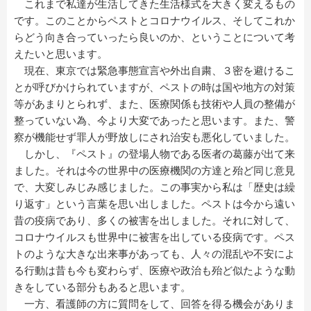
これまで私達が生活してきた生活様式を大きく変えるもの
です。このことからペストとコロナウイルス、そしてこれか
らどう向き合っていったら良いのか、ということについて考
えたいと思います。
現在、東京では緊急事態宣言や外出自粛、３密を避けるこ
とが呼びかけられていますが、ペストの時は国や地方の対策
等があまりとられず、また、医療関係も技術や人員の整備が
整っていない為、今より大変であったと思います。また、警
察が機能せず罪人が野放しにされ治安も悪化していました。
しかし、『ペスト』の登場人物である医者の葛藤が出て来
ました。それは今の世界中の医療機関の方達と殆ど同じ意見
で、大変しみじみ感じました。この事実から私は「歴史は繰
り返す」という言葉を思い出しました。ペストは今から遠い
昔の疫病であり、多くの被害を出しました。それに対して、
コロナウイルスも世界中に被害を出している疫病です。ペス
トのような大きな出来事があっても、人々の混乱や不安によ
る行動は昔も今も変わらず、医療や政治も殆ど似たような動
きをしている部分もあると思います。
一方、看護師の方に質問をして、回答を得る機会がありま