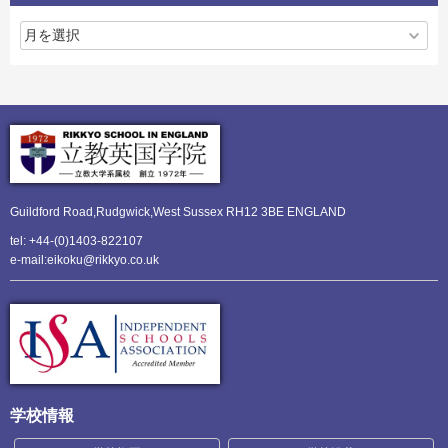
Guildford Road,Rudgwick,
West Sussex RH12 3BE ENGLAND
tel: +44-(0)1403-822107
e-mail:eikoku@rikkyo.co.uk
学校情報