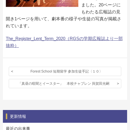
ました。20ページに
もわたる広報誌の見
開き1ページを用いて、劇本番の様子や生徒の写真が掲載さ
れています。
The_Register_Lent_Term_2020（RGSの学期広報誌より一部
抜粋）
Forest School 短期留学 参加生徒手記〈１０〉
「真昼の暗闇とイースター」 本校チャプレン 與賀田光嗣
更新情報
最近の出来事