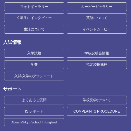
フォトギャラリー
ムービーギャラリー
立教生にインタビュー
英語について
生活について
イベントムービー
入試情報
入学試験
学校説明会情報
学費
指定校推薦枠
入試/入学のダウンロード
サポート
よくあるご質問
学校見学について
ISIレポート
COMPLAINTS PROCEDURE
About Rikkyo School In England