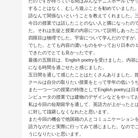
たのですが待っている間はみんなテニスボールでサ
することはなく、むしろ遊ぶことを勧めていました
語なんて関係ないということを教えてくれました。三限目
今日の授業では話したことのない人と隣になったの
た。それは生徒と授業の内容について説明しあった
四限目は物理でした。宇宙について学んだのですが
でした。とても内容の濃いものをやっており日本の
できたのでとても良かったです。
最後の五限目は、English poetryを受けまし
になる時間を過ごせたと感じました。
五日間を通して感じたことはたくさんありました。
クールは自分の取りたい授業をとって学年の低いう
また一つ一つの授業の特徴としてEnglish poet
ンピュータの授業では建物のデザインなどをやって
私は今回の短期留学を通して、英語力が上がったと
に対して躊躇しなくなれたと思います。
また今回の機会で他国籍の人とコミュニケーション
語力なのだと実際に行ってみて感じました。なので
うになりたいと思います。