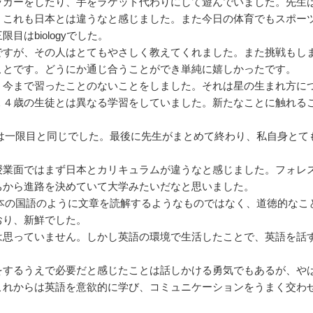
ッカーをしたり、手をラケット代わりにして遊んでいました。先生
。これも日本とは違うなと感じました。また今日の体育でもスポー
はbiologyでした。
ですが、その人はとてもやさしく教えてくれました。また挑戦もし
ことです。どうにか通じ合うことができ単純に嬉しかったです。
、今まで習ったことのないことをしました。それは星の生まれ方に
１４歳の生徒とは異なる学習をしていました。新たなことに触れる
た。内容は一限目と同じでした。最後に先生がまとめて終わり、私自身とて
授業面ではまず日本とカリキュラムが違うなと感じました。フォレ
ちから進路を決めていて大学みたいだなと思いました。
ryは日本の国語のように文章を読解するようなものではなく、道徳的なこ
おり、新鮮でした。
は思っていません。しかし英語の環境で生活したことで、英語を話
をするうえで必要だと感じたことは話しかける勇気でもあるが、や
これからは英語を意欲的に学び、コミュニケーションをうまく交わ