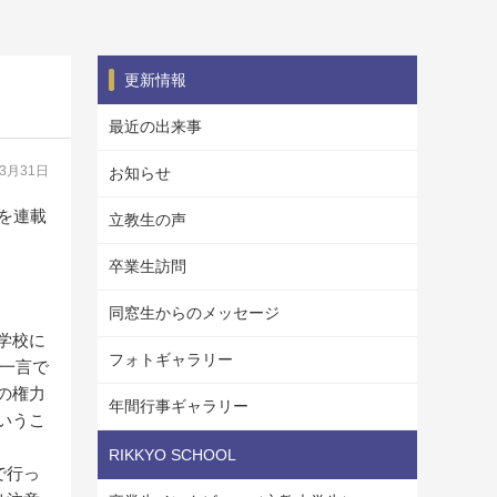
更新情報
最近の出来事
03月31日
お知らせ
記を連載
立教生の声
卒業生訪問
同窓生からのメッセージ
学校に
フォトギャラリー
は一言で
の権力
年間行事ギャラリー
いうこ
RIKKYO SCHOOL
で行っ