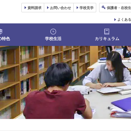
資料
請求
お問い合わせ
学校
見学
保護者
・在校
よくあ
の特色
学校生活
カリキュラム