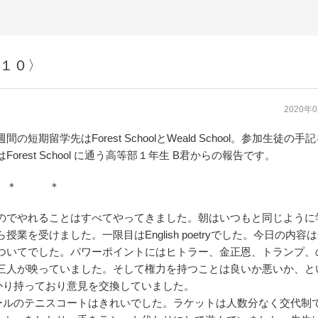
記〈１０〉
2020年
の短期留学先はForest SchoolとWeald School。参加生徒の手
orest School に通う高等部１年生 B君からの報告です。
＊ ＊
のでやれることはすべてやってきました。朝はいつもと同じように
授業を受けました。一限目はEnglish poetryでした。今日の内容
ついてでした。パワーポイントにはヒトラー、金正恩、トランプ、
三人が映っていました。そして権力を持つことは良いか悪いか、と
かり持っており意見を交換していました。
ールのテニスコートはきれいでした。ラケットは人数分なく交代制