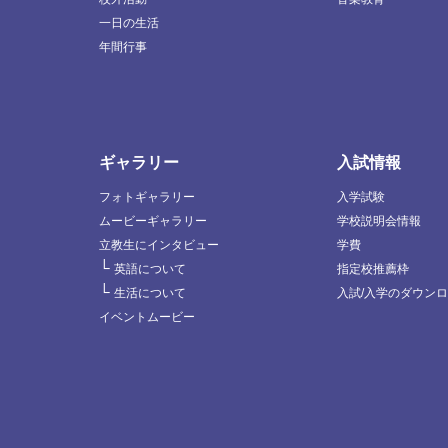
一日の生活
年間行事
ギャラリー
入試情報
フォトギャラリー
入学試験
ムービーギャラリー
学校説明会情報
立教生にインタビュー
学費
└
英語について
指定校推薦枠
└
生活について
入試/入学のダウン
イベントムービー