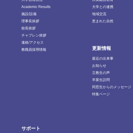
Academic Results
大学との連携
施設/設備
地域交流
理事長挨拶
恵まれた自然
校長挨拶
チャプレン挨拶
連絡/アクセス
更新情報
教職員採用情報
最近の出来事
お知らせ
立教生の声
卒業生訪問
同窓生からのメッセージ
特集ページ
サポート