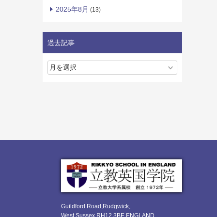
2025年8月
(13)
過去記事
Guildford Road,Rudgwick,
West Sussex RH12 3BE ENGLAND