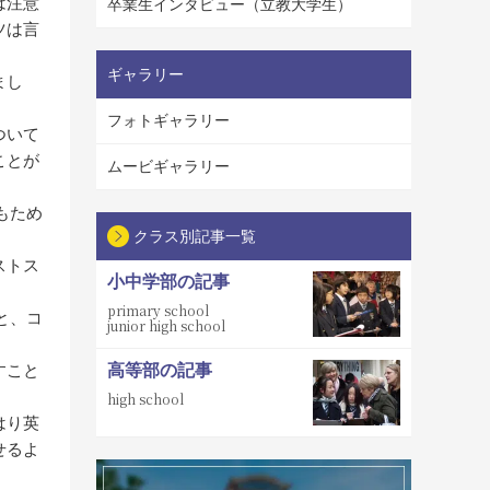
は注意
卒業生インタビュー（立教大学生）
ツは言
ギャラリー
まし
フォトギャラリー
ついて
ことが
ムービギャラリー
もため
クラス別記事一覧
ストス
小中学部の記事
primary school
と、コ
junior high school
すこと
高等部の記事
high school
はり英
せるよ