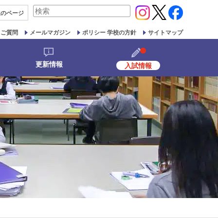
検
生の
ページ
索
対
るご質問
メールマガジン
ポリシー 学校の方針
サイトマップ
象:
更新情報
入試情報