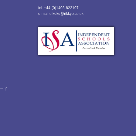
tel: +44-(0)1403-822107
e-mail:eikoku@rikkyo.co.uk
ロード