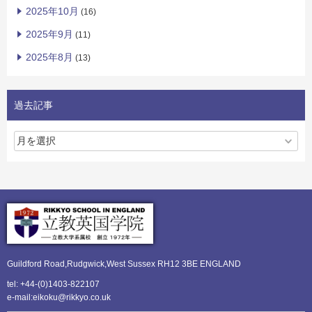
2025年10月
(16)
2025年9月
(11)
2025年8月
(13)
過去記事
Guildford Road,Rudgwick,
West Sussex RH12 3BE ENGLAND
tel: +44-(0)1403-822107
e-mail:eikoku@rikkyo.co.uk