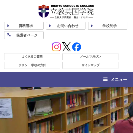
資料
請求
お問い合わせ
学校
見学
保護者
ページ
よくあるご質問
メールマガジン
ポリシー 学校の方針
サイトマップ
メニュー