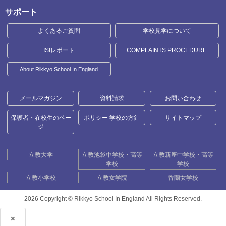
サポート
よくあるご質問
学校見学について
ISIレポート
COMPLAINTS PROCEDURE
About Rikkyo School In England
メールマガジン
資料請求
お問い合わせ
保護者・在校生のペー
ポリシー 学校の方針
サイトマップ
ジ
立教大学
立教池袋中学校・高等
立教新座中学校・高等
学校
学校
立教小学校
立教女学院
香蘭女学校
2026 Copyright ©
Rikkyo School In England All Rights Reserved.
×