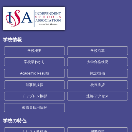
学校情報
学校概要
学校沿革
学校早わかり
大学合格状況
Academic Results
施設/設備
理事長挨拶
校長挨拶
チャプレン挨拶
連絡/アクセス
教職員採用情報
学校の特色
キリスト教精神
国際交流