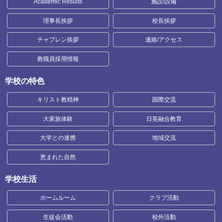
Academic Results
施設/設備
理事長挨拶
校長挨拶
チャプレン挨拶
連絡/アクセス
教職員採用情報
学校の特色
キリスト教精神
国際交流
大家族体験
日英融合教育
大学との連携
地域交流
恵まれた自然
学校生活
ホームルーム
クラブ活動
生徒会活動
校外活動