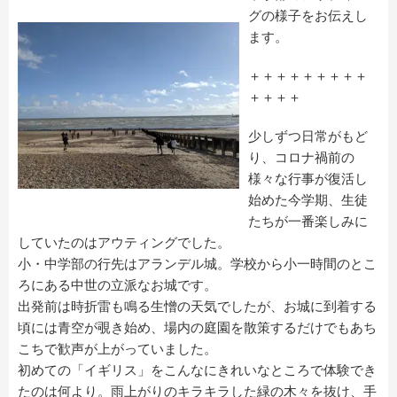
グの様子をお伝えし
ます。
＋＋＋＋＋＋＋＋＋
＋＋＋＋
少しずつ日常がもど
り、コロナ禍前の
様々な行事が復活し
始めた今学期、生徒
たちが一番楽しみに
していたのはアウティングでした。
小・中学部の行先はアランデル城。学校から小一時間のとこ
ろにある中世の立派なお城です。
出発前は時折雷も鳴る生憎の天気でしたが、お城に到着する
頃には青空が覗き始め、場内の庭園を散策するだけでもあち
こちで歓声が上がっていました。
初めての「イギリス」をこんなにきれいなところで体験でき
たのは何より。雨上がりのキラキラした緑の木々を抜け、手