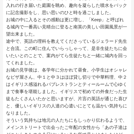
入れの行き届いた庭園を眺め、趣向を凝らした噴水をバック
に記念撮影をし、思い思いのひと時を過ごしました。
お城の中に入るとその感動は更に増し、「Keep」と呼ばれ
る城内で一番高い見晴台に登ると南英の美しい田園風景が一
望出来ました。
途中で、英語の理科を教えてくださっているジェラード先生
と合流。この町に住んでいらっしゃって、是非生徒たちに会
いたいとのことで、案内がてら生徒たちと一緒に城内を回っ
てくれました。
お城の見学後は、各学年に分かれて昼食。小学生はオシャレ
なピザ屋さん、中１と中３はほぼ貸し切りで中華料理、中２
はイギリス感溢れるパブレストランとティールームで心ゆく
まで食事を堪能しました。イギリスで初めての外食だった生
徒もたくさんいたかと思いますが、片言の英語が通じた喜び
と、優しいイギリスの人達の心遣いにとても温かい気持ちに
なりました。
そういう気持ちは地元の人たちにもしっかり伝わるようで、
メインストリートで出会ったご年配の女性から「あの子達は