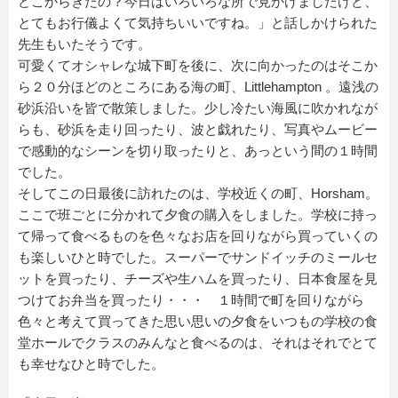
どこからきたの？今日はいろいろな所で見かけましたけど、
とてもお行儀よくて気持ちいいですね。」と話しかけられた
先生もいたそうです。
可愛くてオシャレな城下町を後に、次に向かったのはそこか
ら２０分ほどのところにある海の町、Littlehampton 。遠浅の
砂浜沿いを皆で散策しました。少し冷たい海風に吹かれなが
らも、砂浜を走り回ったり、波と戯れたり、写真やムービー
で感動的なシーンを切り取ったりと、あっという間の１時間
でした。
そしてこの日最後に訪れたのは、学校近くの町、Horsham。
ここで班ごとに分かれて夕食の購入をしました。学校に持っ
て帰って食べるものを色々なお店を回りながら買っていくの
も楽しいひと時でした。スーパーでサンドイッチのミールセ
ットを買ったり、チーズや生ハムを買ったり、日本食屋を見
つけてお弁当を買ったり・・・ １時間で町を回りながら
色々と考えて買ってきた思い思いの夕食をいつもの学校の食
堂ホールでクラスのみんなと食べるのは、それはそれでとて
も幸せなひと時でした。