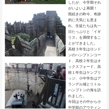
したが、今学期それ
がいよいよ再開！
雨続きの昨今、奇跡
的に天気にも恵ま
れ、生徒たちは丸一
日たっぷりと「イギ
リス」を満喫するこ
とができました。
高校３年生はロンド
ンのハンプトンコー
ト、高校２年生はオ
ックスフォード、高
校１年生はケンブリ
ッジ、小中学生はア
ランデル城とリトル
ハンプトンの海を訪
れました。
今回はその中から小
中学部のアウティン