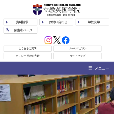
資料
請求
お問い合わせ
学校
見学
保護者
ページ
よくあるご質問
メールマガジン
ポリシー 学校の方針
サイトマップ
メニュー