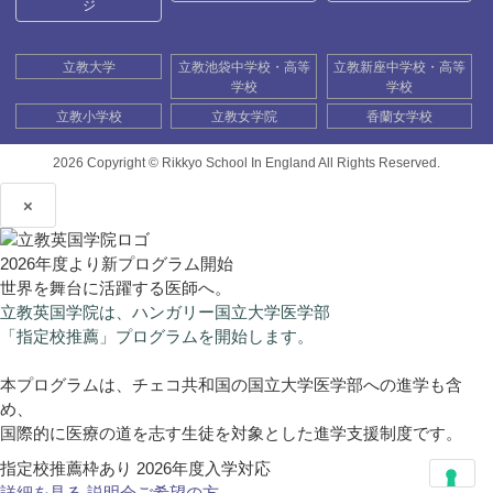
ジ
立教大学
立教池袋中学校・高等
立教新座中学校・高等
学校
学校
立教小学校
立教女学院
香蘭女学校
2026 Copyright ©
Rikkyo School In England All Rights Reserved.
×
2026年度より新プログラム開始
世界を舞台に活躍する医師へ。
立教英国学院は、ハンガリー国立大学医学部
「指定校推薦」プログラムを開始します。
本プログラムは、チェコ共和国の国立大学医学部への進学も含
め、
国際的に医療の道を志す生徒を対象とした進学支援制度です。
指定校推薦枠あり
2026年度入学対応
詳細を見る
説明会ご希望の方