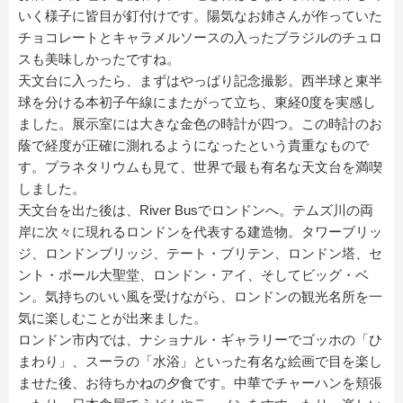
いく様子に皆目が釘付けです。陽気なお姉さんが作っていた
チョコレートとキャラメルソースの入ったブラジルのチュロ
スも美味しかったですね。
天文台に入ったら、まずはやっぱり記念撮影。西半球と東半
球を分ける本初子午線にまたがって立ち、東経0度を実感し
ました。展示室には大きな金色の時計が四つ。この時計のお
蔭で経度が正確に測れるようになったという貴重なもので
す。プラネタリウムも見て、世界で最も有名な天文台を満喫
しました。
天文台を出た後は、River Busでロンドンへ。テムズ川の両
岸に次々に現れるロンドンを代表する建造物。タワーブリッ
ジ、ロンドンブリッジ、テート・ブリテン、ロンドン塔、セ
ント・ポール大聖堂、ロンドン・アイ、そしてビッグ・ベ
ン。気持ちのいい風を受けながら、ロンドンの観光名所を一
気に楽しむことが出来ました。
ロンドン市内では、ナショナル・ギャラリーでゴッホの「ひ
まわり」、スーラの「水浴」といった有名な絵画で目を楽し
ませた後、お待ちかねの夕食です。中華でチャーハンを頬張