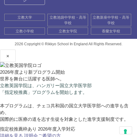
ジ
立教大学
立教池袋中学校・高等
立教新座中学校・高等
学校
学校
立教小学校
立教女学院
香蘭女学校
2026 Copyright ©
Rikkyo School In England All Rights Reserved.
×
2026年度より新プログラム開始
世界を舞台に活躍する医師へ。
立教英国学院は、ハンガリー国立大学医学部
「指定校推薦」プログラムを開始します。
本プログラムは、チェコ共和国の国立大学医学部への進学も含
め、
国際的に医療の道を志す生徒を対象とした進学支援制度です。
指定校推薦枠あり
2026年度入学対応
詳細を見る
説明会ご希望の方