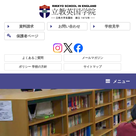
資料
請求
お問い合わせ
学校
見学
保護者
ページ
よくあるご質問
メールマガジン
ポリシー 学校の方針
サイトマップ
メニュー