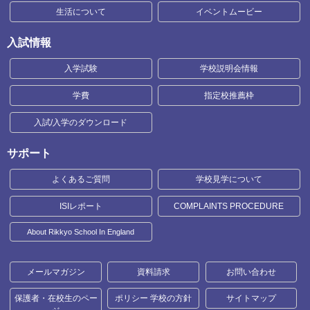
生活について
イベントムービー
入試情報
入学試験
学校説明会情報
学費
指定校推薦枠
入試/入学のダウンロード
サポート
よくあるご質問
学校見学について
ISIレポート
COMPLAINTS PROCEDURE
About Rikkyo School In England
メールマガジン
資料請求
お問い合わせ
保護者・在校生のペー
ポリシー 学校の方針
サイトマップ