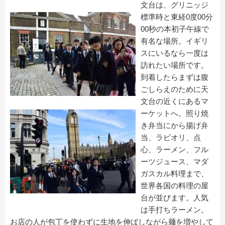
文台は、グリニッジ
標準時と東経0度00分
00秒の本初子午線で
有名な場所。イギリ
スにいるなら一度は
訪れたい場所です。
到着したらまずは腹
ごしらえのために天
文台の近くにあるマ
ーケットへ。照り焼
き弁当にから揚げ弁
当、ラビオリ、点
心、ラーメン、フル
ーツジュース、マダ
ガスカル料理まで、
世界各国の料理の屋
台が並びます。人気
は手打ちラーメン。
お店の人が包丁を使わずに生地を伸ばしながら麺を増やして