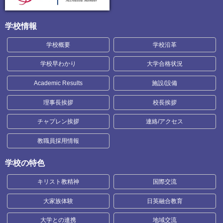
学校情報
学校概要
学校沿革
学校早わかり
大学合格状況
Academic Results
施設/設備
理事長挨拶
校長挨拶
チャプレン挨拶
連絡/アクセス
教職員採用情報
学校の特色
キリスト教精神
国際交流
大家族体験
日英融合教育
大学との連携
地域交流