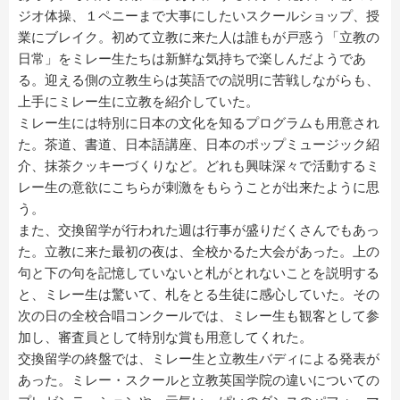
ジオ体操、１ペニーまで大事にしたいスクールショップ、授
業にブレイク。初めて立教に来た人は誰もが戸惑う「立教の
日常」をミレー生たちは新鮮な気持ちで楽しんだようであ
る。迎える側の立教生らは英語での説明に苦戦しながらも、
上手にミレー生に立教を紹介していた。
ミレー生には特別に日本の文化を知るプログラムも用意され
た。茶道、書道、日本語講座、日本のポップミュージック紹
介、抹茶クッキーづくりなど。どれも興味深々で活動するミ
レー生の意欲にこちらが刺激をもらうことが出来たように思
う。
また、交換留学が行われた週は行事が盛りだくさんでもあっ
た。立教に来た最初の夜は、全校かるた大会があった。上の
句と下の句を記憶していないと札がとれないことを説明する
と、ミレー生は驚いて、札をとる生徒に感心していた。その
次の日の全校合唱コンクールでは、ミレー生も観客として参
加し、審査員として特別な賞も用意してくれた。
交換留学の終盤では、ミレー生と立教生バディによる発表が
あった。ミレー・スクールと立教英国学院の違いについての