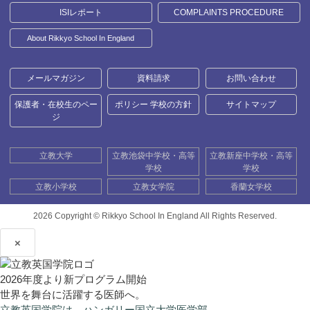
ISIレポート
COMPLAINTS PROCEDURE
About Rikkyo School In England
メールマガジン
資料請求
お問い合わせ
保護者・在校生のペー
ポリシー 学校の方針
サイトマップ
ジ
立教大学
立教池袋中学校・高等
立教新座中学校・高等
学校
学校
立教小学校
立教女学院
香蘭女学校
2026 Copyright ©
Rikkyo School In England All Rights Reserved.
×
2026年度より新プログラム開始
世界を舞台に活躍する医師へ。
立教英国学院は、ハンガリー国立大学医学部