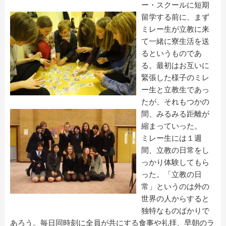
ー・スクールに短期
留学する前に、まず
ミレー生が立教に来
て一緒に寮生活を送
るというものであ
る。最初はお互いに
緊張した様子のミレ
ー生と立教生であっ
たが、それもつかの
間、みるみる距離が
縮まっていった。
ミレー生には１週
間、立教の日常をし
っかり体験してもら
った。「立教の日
常」というのは外の
世界の人からすると
独特なものばかりで
あろう。毎日同時刻に全員が共にする食事や礼拝、早朝のラ