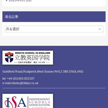
2025年8月
(13)
過去記事
Guildford Road,Rudgwick,
West Sussex RH12 3BE ENGLAND
tel: +44-(0)1403-822107
e-mail:eikoku@rikkyo.co.uk