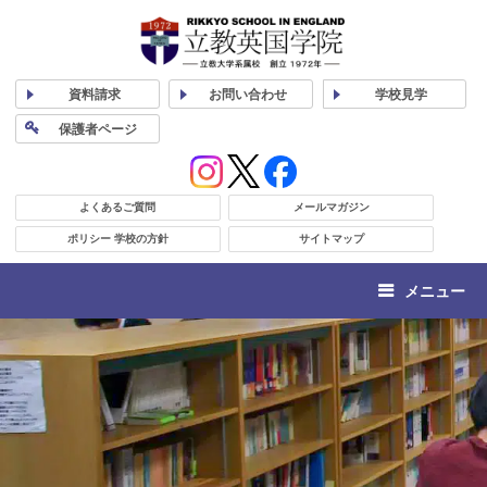
資料
請求
お問い合わせ
学校
見学
保護者
ページ
よくあるご質問
メールマガジン
ポリシー 学校の方針
サイトマップ
メニュー