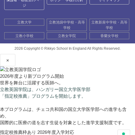
保護者・在校生のペー
ポリシー 学校の方針
サイトマップ
ジ
立教大学
立教池袋中学校・高等
立教新座中学校・高等
学校
学校
立教小学校
立教女学院
香蘭女学校
2026 Copyright ©
Rikkyo School In England All Rights Reserved.
×
2026年度より新プログラム開始
世界を舞台に活躍する医師へ。
立教英国学院は、ハンガリー国立大学医学部
「指定校推薦」プログラムを開始します。
本プログラムは、チェコ共和国の国立大学医学部への進学も含
め、
国際的に医療の道を志す生徒を対象とした進学支援制度です。
指定校推薦枠あり
2026年度入学対応