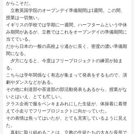
からこそだ。
立教英国学院のオープンデイ準備期間は1週間。この間、
授業は一切無い。
イギリスの学校では学期に一週間、ハーフタームという中休
み期間があるが、立教ではこれをオープンデイの準備期間に
当てている。
だから日本の一般の高校より遙かに長く、密度の濃い準備期
間になる。
夕方になると、今度はフリープロジェクトの練習が始ま
る。
こちらは学年関係なく有志が集まって発表をするもので、演
劇やダンスなどがある。
その他に剣道部や茶道部の部活動発表もあるから、授業がな
いとはいえ、とても忙しい。
クラス企画で服をペンキまみれにした生徒が、体操着に着替
えて小走りでフリープロジェクトに向かっていた。
その表情は焦ってはいたが、とても充実しているように見え
た。
真剣に取り組めることは、立教の生徒たちの大きな長所で