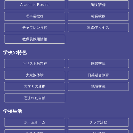
Academic Results
施設/設備
理事長挨拶
校長挨拶
チャプレン挨拶
連絡/アクセス
教職員採用情報
学校の特色
キリスト教精神
国際交流
大家族体験
日英融合教育
大学との連携
地域交流
恵まれた自然
学校生活
ホームルーム
クラブ活動