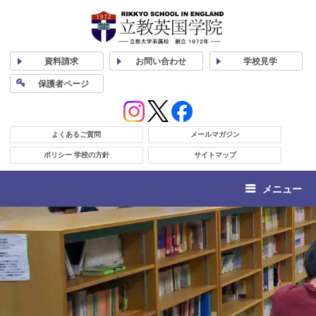
資料
請求
お問い合わせ
学校
見学
保護者
ページ
よくあるご質問
メールマガジン
ポリシー 学校の方針
サイトマップ
メニュー