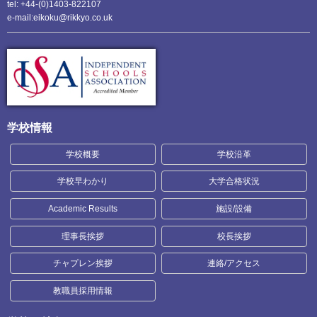
tel: +44-(0)1403-822107
e-mail:eikoku@rikkyo.co.uk
学校情報
学校概要
学校沿革
学校早わかり
大学合格状況
Academic Results
施設/設備
理事長挨拶
校長挨拶
チャプレン挨拶
連絡/アクセス
教職員採用情報