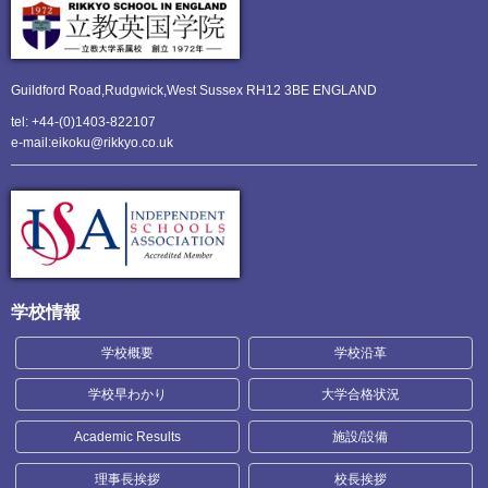
Guildford Road,Rudgwick,
West Sussex RH12 3BE ENGLAND
tel: +44-(0)1403-822107
e-mail:eikoku@rikkyo.co.uk
学校情報
学校概要
学校沿革
学校早わかり
大学合格状況
Academic Results
施設/設備
理事長挨拶
校長挨拶