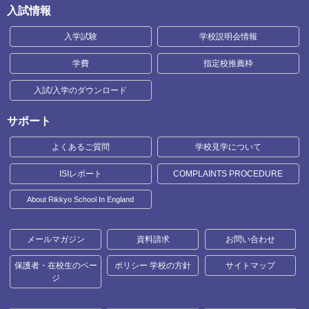
入試情報
入学試験
学校説明会情報
学費
指定校推薦枠
入試/入学のダウンロード
サポート
よくあるご質問
学校見学について
ISIレポート
COMPLAINTS PROCEDURE
About Rikkyo School In England
メールマガジン
資料請求
お問い合わせ
保護者・在校生のペー
ポリシー 学校の方針
サイトマップ
ジ