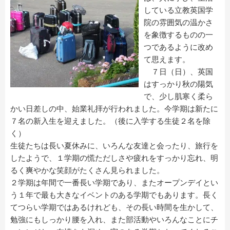
している立教英国学
院の雰囲気の温かさ
を象徴するものの一
つであるように改め
て思えます。
７日（日）、英国
はすっかり秋の陽気
で、少し肌寒く柔ら
かい日差しの中、始業礼拝が行われました。今学期は新たに
７名の新入生を迎えました。（後に入学する生徒２名を除
く）
生徒たちは長い夏休みに、いろんな友達と会ったり、旅行を
したようで、１学期の慌ただしさや疲れをすっかり忘れ、明
るく爽やかな笑顔がたくさん見られました。
２学期は年間で一番長い学期であり、またオープンデイとい
う１年で最も大きなイベントのある学期でもあります。長く
てつらい学期ではあるけれども、その長い時間を生かして、
勉強にもしっかり腰を入れ、また部活動やいろんなことにチ