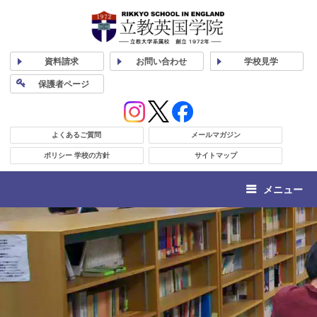
資料
請求
お問い合わせ
学校
見学
保護者
ページ
よくあるご質問
メールマガジン
ポリシー 学校の方針
サイトマップ
メニュー