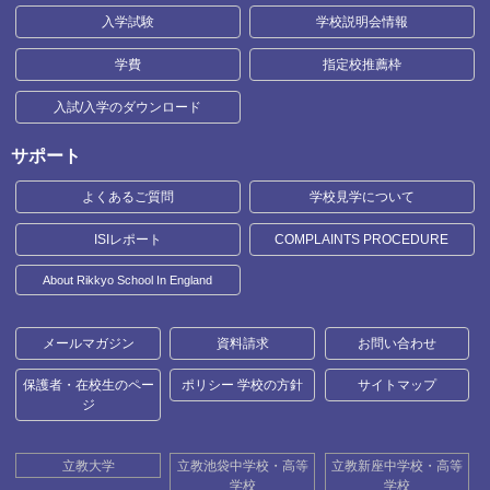
入学試験
学校説明会情報
学費
指定校推薦枠
入試/入学のダウンロード
サポート
よくあるご質問
学校見学について
ISIレポート
COMPLAINTS PROCEDURE
About Rikkyo School In England
メールマガジン
資料請求
お問い合わせ
保護者・在校生のペー
ポリシー 学校の方針
サイトマップ
ジ
立教大学
立教池袋中学校・高等
立教新座中学校・高等
学校
学校