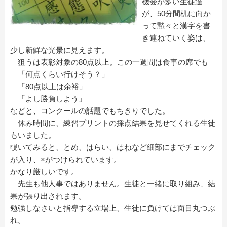
機会が多い生徒達
が、50分間机に向か
って黙々と漢字を書
き連ねていく姿は、
少し新鮮な光景に見えます。
狙うは表彰対象の80点以上。この一週間は食事の席でも
「何点くらい行けそう？」
「80点以上は余裕」
「よし勝負しよう」
などと、コンクールの話題でもちきりでした。
休み時間に、練習プリントの採点結果を見せてくれる生徒
もいました。
覗いてみると、とめ、はらい、はねなど細部にまでチェック
が入り、×がつけられています。
かなり厳しいです。
先生も他人事ではありません。生徒と一緒に取り組み、結
果が張り出されます。
勉強しなさいと指導する立場上、生徒に負けては面目丸つぶ
れ。