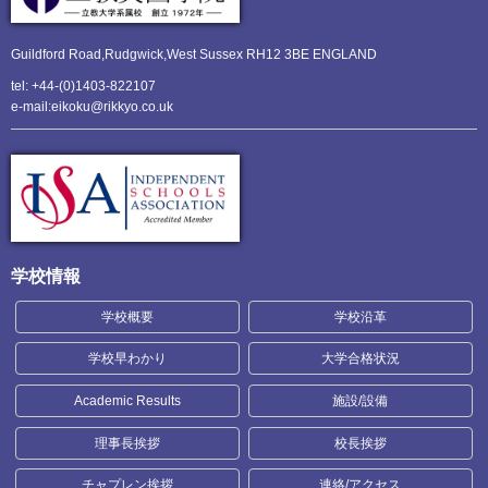
Guildford Road,Rudgwick,
West Sussex RH12 3BE ENGLAND
tel: +44-(0)1403-822107
e-mail:eikoku@rikkyo.co.uk
学校情報
学校概要
学校沿革
学校早わかり
大学合格状況
Academic Results
施設/設備
理事長挨拶
校長挨拶
チャプレン挨拶
連絡/アクセス