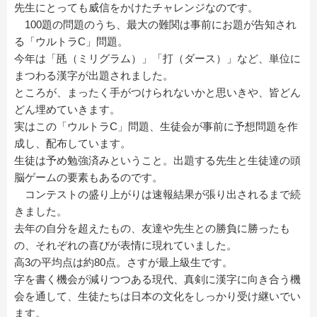
先生にとっても威信をかけたチャレンジなのです。
100題の問題のうち、最大の難関は事前にお題が告知され
る「ウルトラC」問題。
今年は「瓱（ミリグラム）」「打（ダース）」など、単位に
まつわる漢字が出題されました。
ところが、まったく手がつけられないかと思いきや、皆どん
どん埋めていきます。
実はこの「ウルトラC」問題、生徒会が事前に予想問題を作
成し、配布しています。
生徒は予め勉強済みということ。出題する先生と生徒達の頭
脳ゲームの要素もあるのです。
コンテストの盛り上がりは速報結果が張り出されるまで続
きました。
去年の自分を超えたもの、友達や先生との勝負に勝ったも
の、それぞれの喜びが表情に現れていました。
高3の平均点は約80点。さすが最上級生です。
字を書く機会が減りつつある現代、真剣に漢字に向き合う機
会を通して、生徒たちは日本の文化をしっかり受け継いでい
ます。