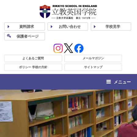
資料
請求
お問い合わせ
学校
見学
保護者
ページ
よくあるご質問
メールマガジン
ポリシー 学校の方針
サイトマップ
メニュー