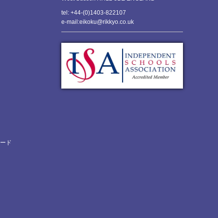
tel: +44-(0)1403-822107
e-mail:eikoku@rikkyo.co.uk
ロード