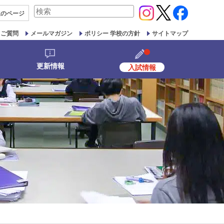
検
生の
ページ
索
対
るご質問
メールマガジン
ポリシー 学校の方針
サイトマップ
象:
更新情報
入試情報