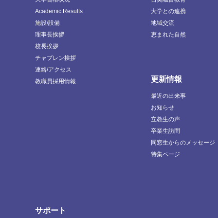
Academic Results
大学との連携
施設/設備
地域交流
理事長挨拶
恵まれた自然
校長挨拶
チャプレン挨拶
連絡/アクセス
更新情報
教職員採用情報
最近の出来事
お知らせ
立教生の声
卒業生訪問
同窓生からのメッセージ
特集ページ
サポート