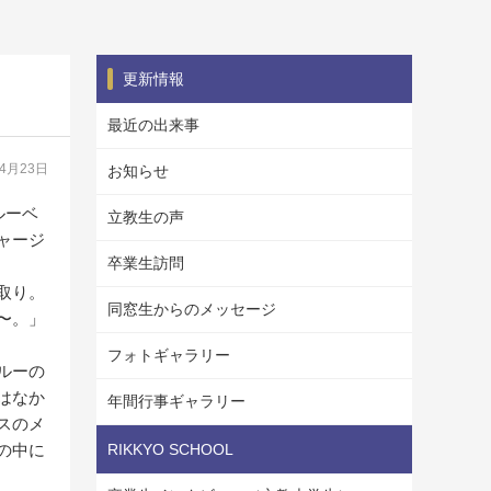
更新情報
最近の出来事
04月23日
お知らせ
ルーベ
立教生の声
ャージ
卒業生訪問
取り。
同窓生からのメッセージ
〜。」
フォトギャラリー
ルーの
はなか
年間行事ギャラリー
スのメ
の中に
RIKKYO SCHOOL