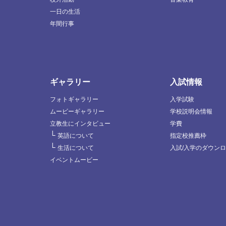
一日の生活
年間行事
ギャラリー
入試情報
フォトギャラリー
入学試験
ムービーギャラリー
学校説明会情報
立教生にインタビュー
学費
└
英語について
指定校推薦枠
└
生活について
入試/入学のダウン
イベントムービー