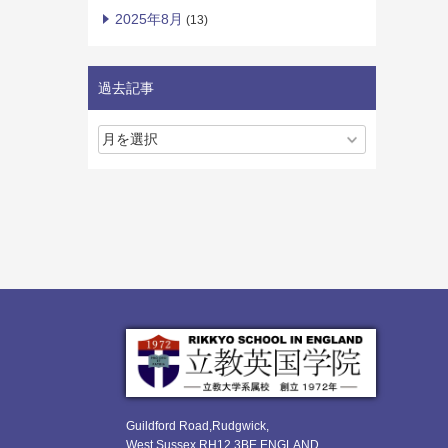
2025年8月
(13)
過去記事
Guildford Road,Rudgwick,
West Sussex RH12 3BE ENGLAND