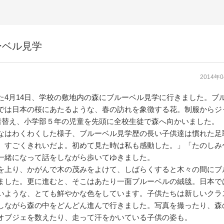
ーベル見学
2014年
た4月14日、学校の敷地内の森にブルーベル見学に行きました。ブ
では日本の桜にあたるような、春の訪れを象徴する花。制服からジ
着替え、小学部５年の児童を先頭に全校生徒で森へ向かいました。
なはわくわくした様子、ブルーベル見学歴の長い子供達は慣れた足
、すごくきれいだよ。初めて見た時は私も感動した。」「たのしみ
一緒になって話をしながら歩いてゆきました。
を上り、かがんで木の茂みをよけて、しばらくすると木々の間にブ
ました。更に進むと、そこはあたり一面ブルーベルの絨毯。日本で
いような、とても鮮やかな色をしています。子供たちは新しいクラ
しながら森の中をどんどん進んで行きました。写真を撮ったり、森
オブジェを数えたり、走って汗をかいている子供の姿も。