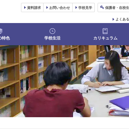
資料
請求
お問い合わせ
学校
見学
保護者
・在校
よくあ
の特色
学校生活
カリキュラム