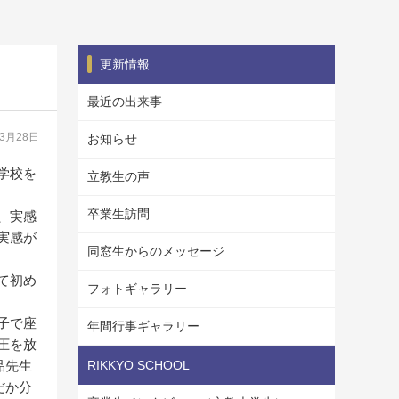
更新情報
最近の出来事
03月28日
お知らせ
学校を
立教生の声
卒業生訪問
、実感
実感が
同窓生からのメッセージ
て初め
フォトギャラリー
子で座
年間行事ギャラリー
圧を放
品先生
RIKKYO SCHOOL
だか分