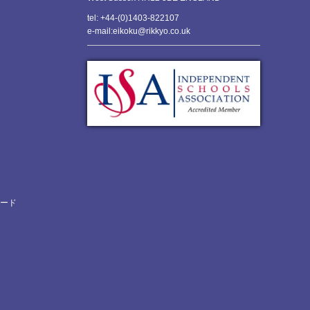
tel: +44-(0)1403-822107
e-mail:eikoku@rikkyo.co.uk
ロード