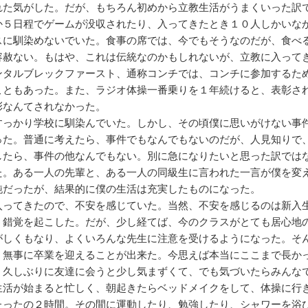
れた気がした。だが、もちろん初めから立教生活がうまくいった訳
か５日程でゲームが没収されたり、入ってきたとき１０人しかいな
スに馴染めないでいた。食事の席では、今でもそうなのだが、食べ
容赦ない。もはや、これは伝統なのかもしれないが、立教に入って
ンタルブレックファースト、通称コンチでは、コンチに参加するた
こともあった。また、ラジオ体操一番乗りを１年続けると、表彰さ
彰なんてされなかった。
っかり学校に馴染んでいた。しかし、その頃僕に思いがけない事
った。普通に考えたら、事件でもなんでもないのだが、人見知りで
したら、事件の他なんでもない。別に急になりたいと思った訳では
た。ある一人の先輩と、ある一人の同級生に言われた一言が僕を変
純だったが、結果的に僕の生活は充実したものになった。
入ってきたので、不安を感じていた。当然、不安を感じるのは新入
う錯覚を起こした。だが、少し経てば、今のクラスがとても居心地
がしくもなり、よくいろんな先生に注意を受けるようになった。そ
、無事に卒業を迎えることが出来た。今思えば本当にここまで長か
、久しぶりに友達に会うと少し気まずくて、でも気づいたらみんな
生活が始まると忙しく、朝起きたらベッドメイクをして、体操に行
たったの２時間。その間に運動したり、勉強したり、シャワーを浴