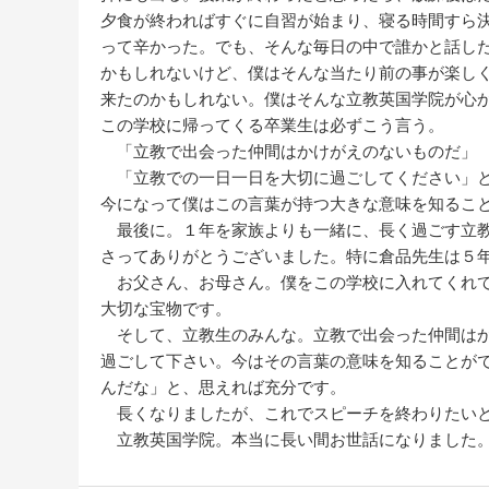
夕食が終わればすぐに自習が始まり、寝る時間すら
って辛かった。でも、そんな毎日の中で誰かと話し
かもしれないけど、僕はそんな当たり前の事が楽し
来たのかもしれない。僕はそんな立教英国学院が心
この学校に帰ってくる卒業生は必ずこう言う。
「立教で出会った仲間はかけがえのないものだ」
「立教での一日一日を大切に過ごしてください」
今になって僕はこの言葉が持つ大きな意味を知るこ
最後に。１年を家族よりも一緒に、長く過ごす立教
さってありがとうございました。特に倉品先生は５
お父さん、お母さん。僕をこの学校に入れてくれて
大切な宝物です。
そして、立教生のみんな。立教で出会った仲間はか
過ごして下さい。今はその言葉の意味を知ることが
んだな」と、思えれば充分です。
長くなりましたが、これでスピーチを終わりたい
立教英国学院。本当に長い間お世話になりました。