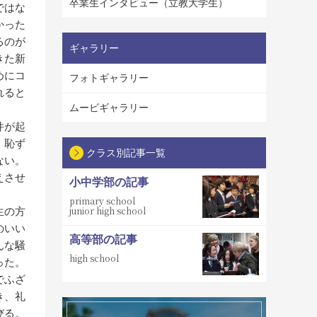
卒業生インタビュー（立教大学生）
ではな
かった
るのが
ギャラリー
きた新
めにコ
フォトギャラリー
れると
ムービギャラリー
件が起
、恥ず
クラス別記事一覧
ない。
えさせ
小中学部の記事
primary school
junior high school
生の方
のいい
高等部の記事
んな騒
high school
った。
でふざ
き、礼
びる。