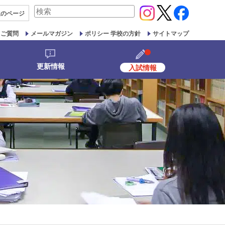
検
生の
ページ
索
対
るご質問
メールマガジン
ポリシー 学校の方針
サイトマップ
象:
更新情報
入試情報