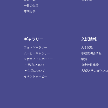
一日の生活
年間行事
ギャラリー
入試情報
フォトギャラリー
入学試験
ムービーギャラリー
学校説明会情報
立教生にインタビュー
学費
└
英語について
指定校推薦枠
└
生活について
入試/入学のダウン
イベントムービー