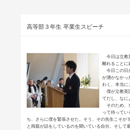
高等部３年生 卒業生スピーチ
今日は立教英
離れることに
今日この日が
が湧かなかっ
わく。本当に
僕が立教英国
てだし、なに
そのため、当
って待ってい
ち、さらに僕を緊張させた。そう、その先生こそが
と両親が話をしているのを聞いている自分。そして