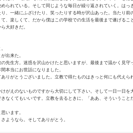
決められている。そして同じような毎日が繰り返されていく。はっ
たり、一緒にふざけたり、笑ったりする時が沢山あった。当たり前
くて、楽しくて、だから僕はこの学校での生活を最後まで遂げるこ
から大好きだ。
と。
とが出来た。
の先生方。迷惑を沢山かけたと思いますが、最後まで温かく見守
年間本当にお世話になりました。
ありがとうございました。立教で得たものはきっと何にも代えら
けがえのないものですから大切にして下さい。そして一日一日を
できなくてもいいです。立教を去るときに、「ああ、そういうこと
と思います。
さようなら。そしてありがとう。