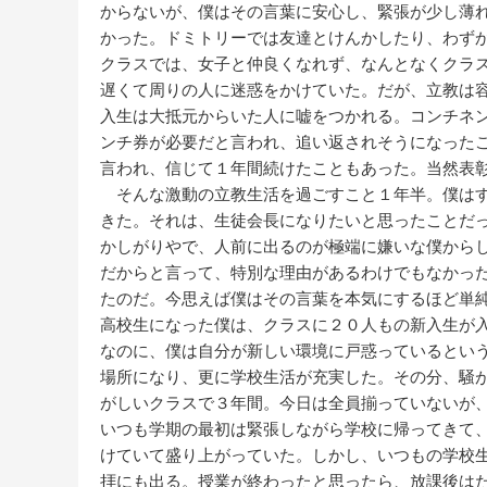
からないが、僕はその言葉に安心し、緊張が少し薄
かった。ドミトリーでは友達とけんかしたり、わず
クラスでは、女子と仲良くなれず、なんとなくクラ
遅くて周りの人に迷惑をかけていた。だが、立教は
入生は大抵元からいた人に嘘をつかれる。コンチネ
ンチ券が必要だと言われ、追い返されそうになった
言われ、信じて１年間続けたこともあった。当然表
そんな激動の立教生活を過ごすこと１年半。僕はす
きた。それは、生徒会長になりたいと思ったことだ
かしがりやで、人前に出るのが極端に嫌いな僕から
だからと言って、特別な理由があるわけでもなかっ
たのだ。今思えば僕はその言葉を本気にするほど単
高校生になった僕は、クラスに２０人もの新入生が
なのに、僕は自分が新しい環境に戸惑っているとい
場所になり、更に学校生活が充実した。その分、騒
がしいクラスで３年間。今日は全員揃っていないが
いつも学期の最初は緊張しながら学校に帰ってきて
けていて盛り上がっていた。しかし、いつもの学校
拝にも出る。授業が終わったと思ったら、放課後は