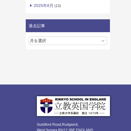
2025年8月
(13)
過去記事
Guildford Road,Rudgwick,
West Sussex RH12 3BE ENGLAND