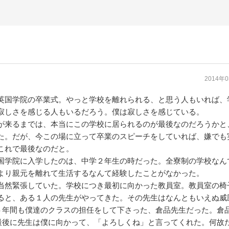
2014年
国学院の卒業式。やっと学校を離れられる、と思う人もいれば、
寂しさを感じる人もいるだろう。僕は寂しさを感じている。
来るまでは、本当にこの学校に居られるのが最後なのだろうかと
た。だが、今この場に立って卒業のスピーチをしていれば、嫌でも
これで最後なのだと。
学院に入学したのは、中学２年生の時だった。全寮制の学校なん
より親元を離れて生活するなんて経験したことがなかった。
然緊張していた。学校につき最初に向かった教員室。教員室の椅
ると、ある１人の先生がやってきた。その先生はなんともいえぬ威
５年間も僕達のクラスの担任をして下さった、倉品先生だった。倉
最後に先生は僕に向かって、「よろしくね」と言ってくれた。何故