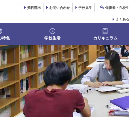
資料
請求
お問い合わせ
学校
見学
保護者
・在校
よくあ
の特色
学校生活
カリキュラム