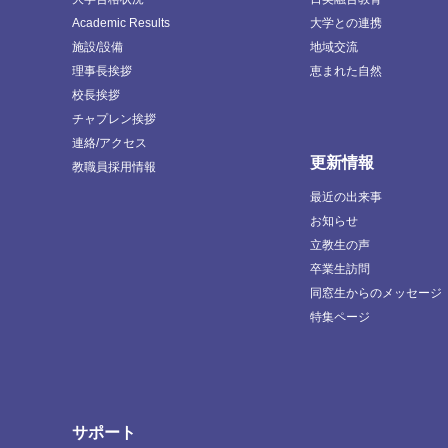
Academic Results
大学との連携
施設/設備
地域交流
理事長挨拶
恵まれた自然
校長挨拶
チャプレン挨拶
連絡/アクセス
更新情報
教職員採用情報
最近の出来事
お知らせ
立教生の声
卒業生訪問
同窓生からのメッセージ
特集ページ
サポート