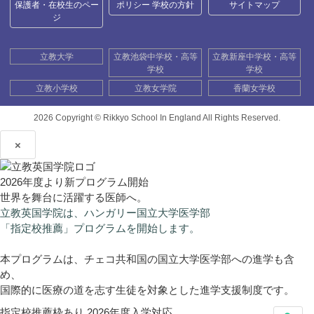
保護者・在校生のペー
ポリシー 学校の方針
サイトマップ
ジ
立教大学
立教池袋中学校・高等
立教新座中学校・高等
学校
学校
立教小学校
立教女学院
香蘭女学校
2026 Copyright ©
Rikkyo School In England All Rights Reserved.
×
2026年度より新プログラム開始
世界を舞台に活躍する医師へ。
立教英国学院は、ハンガリー国立大学医学部
「指定校推薦」プログラムを開始します。
本プログラムは、チェコ共和国の国立大学医学部への進学も含
め、
国際的に医療の道を志す生徒を対象とした進学支援制度です。
指定校推薦枠あり
2026年度入学対応