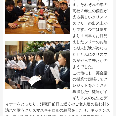
す。それぞれの年の
高校３年生の個性が
光る美しいクリスマ
スツリーの出来上が
りです。今年は例年
より１日早くお目見
えしたツリーのお陰
で期末試験が終わっ
たとたんにクリスマ
スがやって来たかの
ようでした。
この他にも、英会話
の授業で頑張ってク
レジットをたくさん
獲得した生徒達がイ
ギリス人の先生とデ
ィナーをとったり、帰宅日前日に近くのご老人達の住む村を
訪れて歌うクリスマスキャロルの練習をしたり、キッチンス