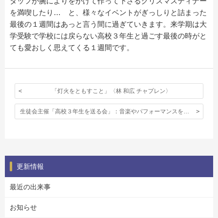
タッフが腕によりをかけて作って下さるクリスマスディナー
を満喫したり… と、様々なイベントがぎっしりと詰まった
最後の１週間はあっと言う間に過ぎていきます。来学期は大
学受験で学校には戻らない高校３年生と過ごす最後の時がと
ても愛おしく思えてくる１週間です。
「灯火をともすこと」〈林 和広 チャプレン〉
生徒会主催「高校３年生を送る会」：音楽やパフォーマンスを通して最後のメッセージを伝え合いました。
更新情報
最近の出来事
お知らせ