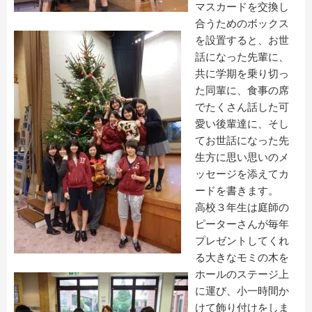
マスカードを交換し
合うためのボックス
を設置すると、お世
話になった先輩に、
共に学期を乗り切っ
た同輩に、食事の席
でたくさん話した可
愛い後輩達に、そし
てお世話になった先
生方に思い思いのメ
ッセージを添えてカ
ードを書きます。
高校３年生は庭師の
ピーターさんが毎年
プレゼントしてくれ
る大きなモミの木を
ホールのステージ上
に運び、小一時間か
けて飾り付けをしま