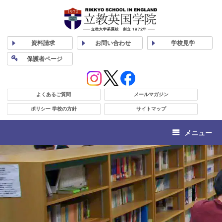
資料
請求
お問い合わせ
学校
見学
保護者
ページ
よくあるご質問
メールマガジン
ポリシー 学校の方針
サイトマップ
メニュー