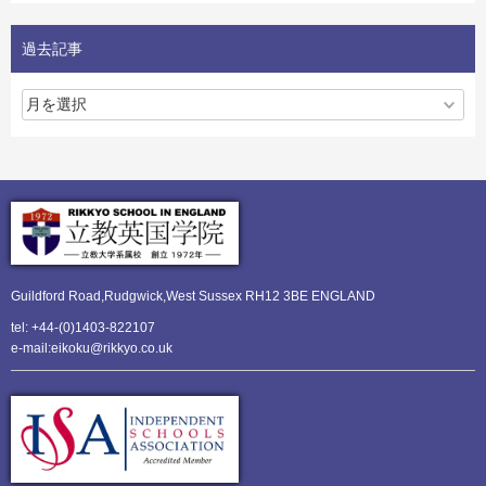
過去記事
Guildford Road,Rudgwick,
West Sussex RH12 3BE ENGLAND
tel: +44-(0)1403-822107
e-mail:eikoku@rikkyo.co.uk