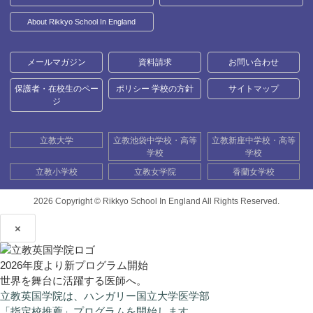
About Rikkyo School In England
メールマガジン
資料請求
お問い合わせ
保護者・在校生のペー
ポリシー 学校の方針
サイトマップ
ジ
立教大学
立教池袋中学校・高等
立教新座中学校・高等
学校
学校
立教小学校
立教女学院
香蘭女学校
2026 Copyright ©
Rikkyo School In England All Rights Reserved.
×
2026年度より新プログラム開始
世界を舞台に活躍する医師へ。
立教英国学院は、ハンガリー国立大学医学部
「指定校推薦」プログラムを開始します。