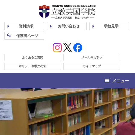
資料
請求
お問い合わせ
学校
見学
保護者
ページ
よくあるご質問
メールマガジン
ポリシー 学校の方針
サイトマップ
メニュー