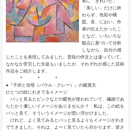
単に「きれいだ」
「美しい」だけに終
わらず、色彩や構
図、音、におい、作
者の伝えたかったこ
となど、いろいろな
観点に基づいて分析
しながら、自分の感
じたことを表現してみました。普段の作文とは違っていて、
なかなか苦労した生徒もいましたが、それぞれが感じた芸術
作品をご紹介します。
＊ ＊ ＊
●『子供と伯母（パウル・クレー）』の鑑賞文
ひとつの絵にわきでるイメージ
パッと見るとピンクなどの暖色が使われていて、繊細であ
たたかく優しいイメージがありませんか？ 私は、この絵を
パッと見て、そういうイメージが思い浮かびました。
けれど、よく見てみるとパッと見るよりもイメージがわき
でてきました。それは、よーく見ていたら分かります。皆さ