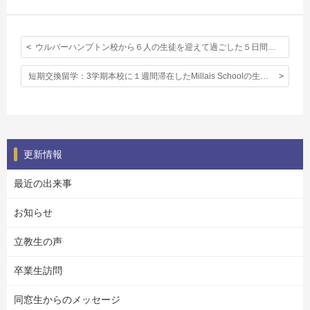
ウルバーハンプトン校から６人の生徒を迎えて過ごした５日間。〈短期交換留学〉
短期交換留学：3学期本校に１週間滞在したMillais Schoolの生徒達からお礼の手紙が届きました！〈第1回〉
更新情報
最近の出来事
お知らせ
立教生の声
卒業生訪問
同窓生からのメッセージ