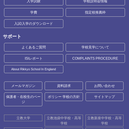
入学試験
学校説明会情報
学費
指定校推薦枠
入試/入学のダウンロード
サポート
よくあるご質問
学校見学について
ISIレポート
COMPLAINTS PROCEDURE
About Rikkyo School In England
メールマガジン
資料請求
お問い合わせ
保護者・在校生のペー
ポリシー 学校の方針
サイトマップ
ジ
立教大学
立教池袋中学校・高等
立教新座中学校・高等
学校
学校