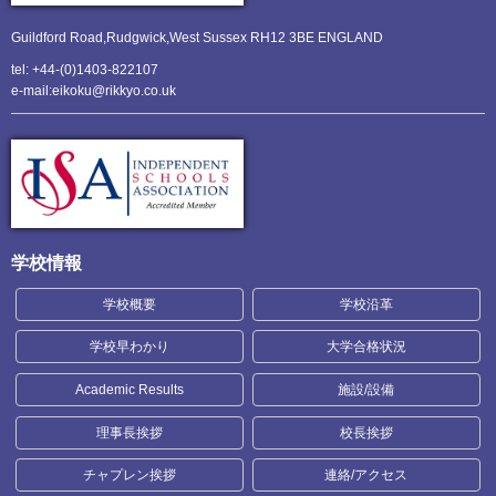
Guildford Road,Rudgwick,
West Sussex RH12 3BE ENGLAND
tel: +44-(0)1403-822107
e-mail:eikoku@rikkyo.co.uk
学校情報
学校概要
学校沿革
学校早わかり
大学合格状況
Academic Results
施設/設備
理事長挨拶
校長挨拶
チャプレン挨拶
連絡/アクセス