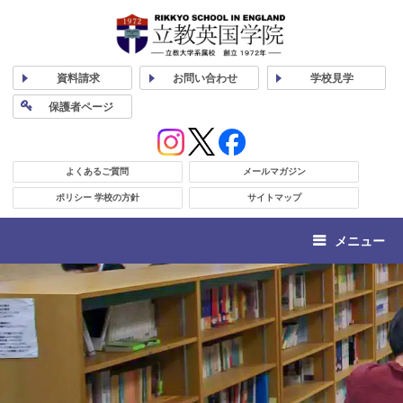
資料
請求
お問い合わせ
学校
見学
保護者
ページ
よくあるご質問
メールマガジン
ポリシー 学校の方針
サイトマップ
メニュー