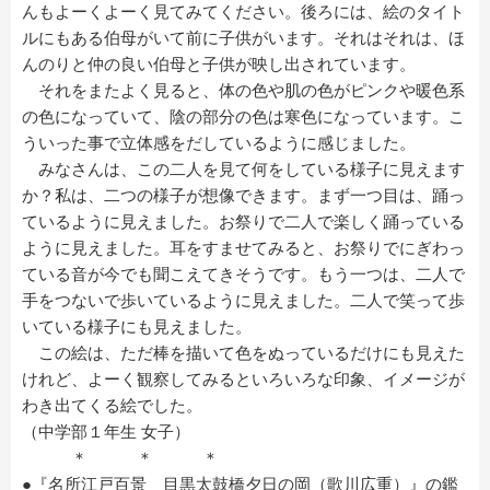
んもよーくよーく見てみてください。後ろには、絵のタイト
ルにもある伯母がいて前に子供がいます。それはそれは、ほ
んのりと仲の良い伯母と子供が映し出されています。
それをまたよく見ると、体の色や肌の色がピンクや暖色系
の色になっていて、陰の部分の色は寒色になっています。こ
ういった事で立体感をだしているように感じました。
みなさんは、この二人を見て何をしている様子に見えます
か？私は、二つの様子が想像できます。まず一つ目は、踊っ
ているように見えました。お祭りで二人で楽しく踊っている
ように見えました。耳をすませてみると、お祭りでにぎわっ
ている音が今でも聞こえてきそうです。もう一つは、二人で
手をつないで歩いているように見えました。二人で笑って歩
いている様子にも見えました。
この絵は、ただ棒を描いて色をぬっているだけにも見えた
けれど、よーく観察してみるといろいろな印象、イメージが
わき出てくる絵でした。
（中学部１年生 女子）
＊ ＊ ＊
●『名所江戸百景 目黒太鼓橋夕日の岡（歌川広重）』の鑑