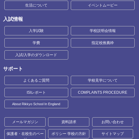
生活について
イベントムービー
入試情報
入学試験
学校説明会情報
学費
指定校推薦枠
入試/入学のダウンロード
サポート
よくあるご質問
学校見学について
ISIレポート
COMPLAINTS PROCEDURE
About Rikkyo School In England
メールマガジン
資料請求
お問い合わせ
保護者・在校生のペー
ポリシー 学校の方針
サイトマップ