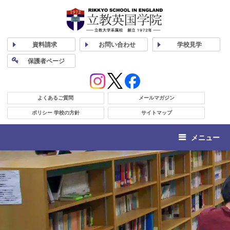
資料
請求
お問い合わせ
学校
見学
保護者
ページ
よくあるご質問
メールマガジン
ポリシー 学校の方針
サイトマップ
メニュー