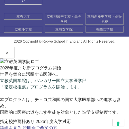
ジ
立教大学
立教池袋中学校・高等
立教新座中学校・高等
学校
学校
立教小学校
立教女学院
香蘭女学校
2026 Copyright ©
Rikkyo School In England All Rights Reserved.
×
2026年度より新プログラム開始
世界を舞台に活躍する医師へ。
立教英国学院は、ハンガリー国立大学医学部
「指定校推薦」プログラムを開始します。
本プログラムは、チェコ共和国の国立大学医学部への進学も含
め、
国際的に医療の道を志す生徒を対象とした進学支援制度です。
指定校推薦枠あり
2026年度入学対応
詳細を見る
説明会ご希望の方