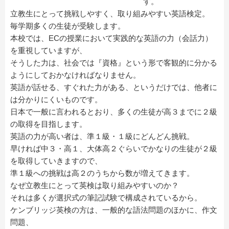
す。
立教生にとって挑戦しやすく、取り組みやすい英語検定。
毎学期多くの生徒が受験します。
本校では、ECの授業において実践的な英語の力（会話力）
を重視していますが、
そうした力は、社会では『資格』という形で客観的に分かる
ようにしておかなければなりません。
英語が話せる、すぐれた力がある、というだけでは、他者に
は分かりにくいものです。
日本で一般に言われるとおり、多くの生徒が高３までに２級
の取得を目指します。
英語の力が高い者は、準１級・１級にどんどん挑戦。
早ければ中３・高１、大体高２ぐらいでかなりの生徒が２級
を取得していきますので、
準１級への挑戦は高２のうちから数が増えてきます。
なぜ立教生にとって英検は取り組みやすいのか？
それは多くが選択式の筆記試験で構成されているから。
ケンブリッジ英検の方は、一般的な語法問題のほかに、作文
問題、