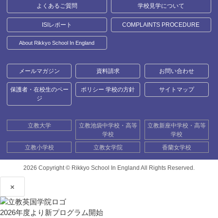
よくあるご質問
学校見学について
ISIレポート
COMPLAINTS PROCEDURE
About Rikkyo School In England
メールマガジン
資料請求
お問い合わせ
保護者・在校生のペー
ポリシー 学校の方針
サイトマップ
ジ
立教大学
立教池袋中学校・高等
立教新座中学校・高等
学校
学校
立教小学校
立教女学院
香蘭女学校
2026 Copyright ©
Rikkyo School In England All Rights Reserved.
×
2026年度より新プログラム開始