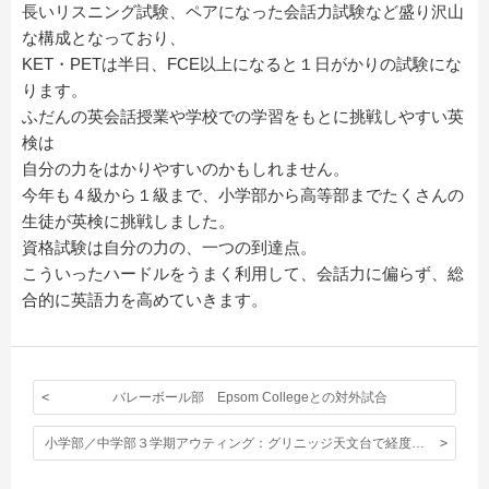
長いリスニング試験、ペアになった会話力試験など盛り沢山
な構成となっており、
KET・PETは半日、FCE以上になると１日がかりの試験にな
ります。
ふだんの英会話授業や学校での学習をもとに挑戦しやすい英
検は
自分の力をはかりやすいのかもしれません。
今年も４級から１級まで、小学部から高等部までたくさんの
生徒が英検に挑戦しました。
資格試験は自分の力の、一つの到達点。
こういったハードルをうまく利用して、会話力に偏らず、総
合的に英語力を高めていきます。
バレーボール部 Epsom Collegeとの対外試合
小学部／中学部３学期アウティング：グリニッジ天文台で経度０度、子午線をまたぎました！