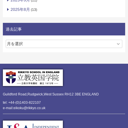
2025年9月
(11)
2025年8月
(13)
過去記事
Guildford Road,Rudgwick,
West Sussex RH12 3BE ENGLAND
tel: +44-(0)1403-822107
e-mail:eikoku@rikkyo.co.uk