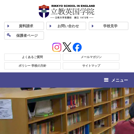
資料
請求
お問い合わせ
学校
見学
保護者
ページ
よくあるご質問
メールマガジン
ポリシー 学校の方針
サイトマップ
メニュー