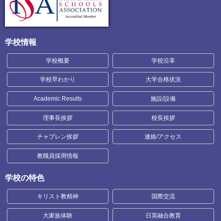
学校情報
学校概要
学校沿革
学校早わかり
大学合格状況
Academic Results
施設/設備
理事長挨拶
校長挨拶
チャプレン挨拶
連絡/アクセス
教職員採用情報
学校の特色
キリスト教精神
国際交流
大家族体験
日英融合教育