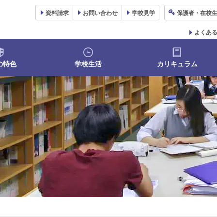
資料
請求
お問い合わせ
学校
見学
保護者
・在校
よくあ
の特色
学校生活
カリキュラム