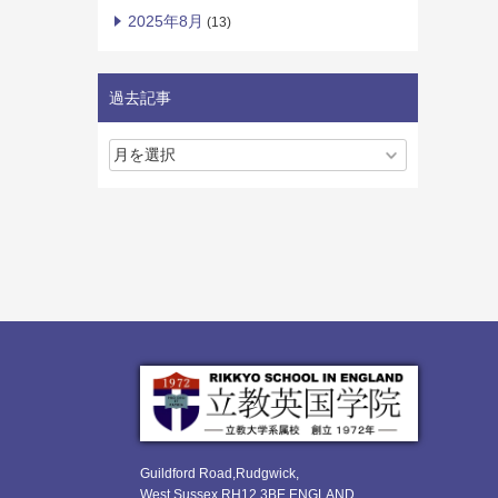
2025年8月
(13)
過去記事
Guildford Road,Rudgwick,
West Sussex RH12 3BE ENGLAND