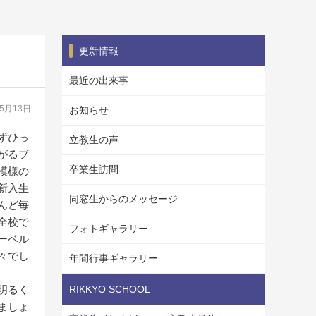
更新情報
最近の出来事
05月13日
お知らせ
ずひっ
立教生の声
がるブ
卒業生訪問
模様の
新入生
同窓生からのメッセージ
んど毎
全校で
フォトギャラリー
ーベル
々でし
年間行事ギャラリー
明るく
RIKKYO SCHOOL
ましょ