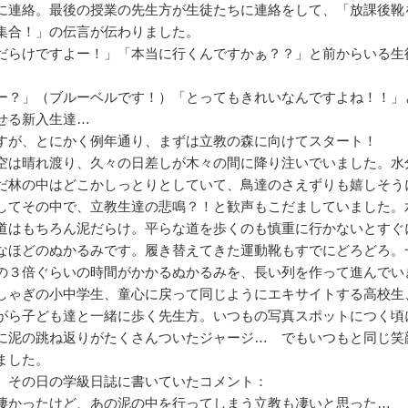
に連絡。最後の授業の先生方が生徒たちに連絡をして、「放課後靴
集合！」の伝言が伝わりました。
だらけですよー！」「本当に行くんですかぁ？？」と前からいる生
ー？」（ブルーベルです！）「とってもきれいなんですよね！！」
せる新入生達…
すが、とにかく例年通り、まずは立教の森に向けてスタート！
空は晴れ渡り、久々の日差しが木々の間に降り注いでいました。水
だ林の中はどこかしっとりとしていて、鳥達のさえずりも嬉しそう
してその中で、立教生達の悲鳴？！と歓声もこだましていました。
道はもちろん泥だらけ。平らな道を歩くのも慎重に行かないとすぐ
なほどのぬかるみです。履き替えてきた運動靴もすでにどろどろ。
の３倍ぐらいの時間がかかるぬかるみを、長い列を作って進んでい
しゃぎの小中学生、童心に戻って同じようにエキサイトする高校生
がら子ども達と一緒に歩く先生方。いつもの写真スポットにつく頃
に泥の跳ね返りがたくさんついたジャージ… でもいつもと同じ笑
ました。
、その日の学級日誌に書いていたコメント：
凄かったけど、あの泥の中を行ってしまう立教も凄いと思った…