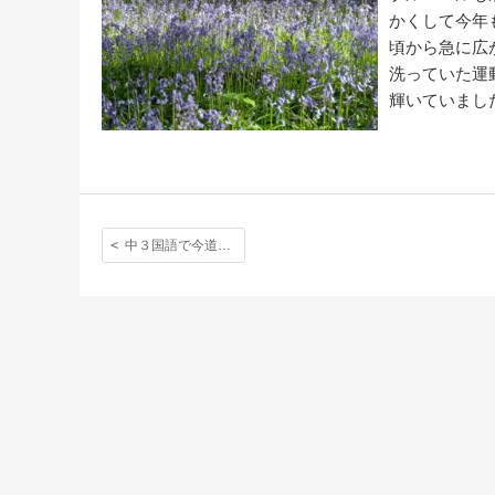
かくして今年
頃から急に広
洗っていた運
輝いていまし
中３国語で今道友信氏の「温かいスープ｣を読んで国際性とは何かを考えました。ー第６回