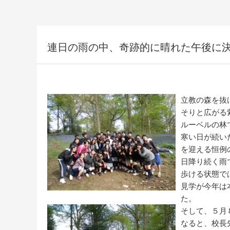
連日の雨の中、奇跡的に晴れた午後に
立教の森を抜
そりと広がる
ルーベルの林
寒い日が続い
を迎える恒例
日降り続く雨
歩ける状態で
見学が今年は
た。
そして、５月
なると、校長