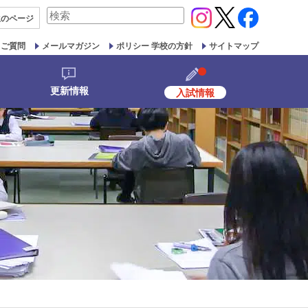
検
生の
ページ
索
対
るご質問
メールマガジン
ポリシー 学校の方針
サイトマップ
象:
更新情報
入試情報