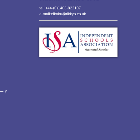
tel: +44-(0)1403-822107
e-mail:eikoku@rikkyo.co.uk
ロード