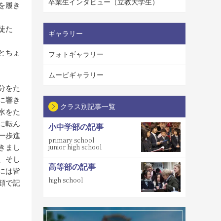
卒業生インタビュー（立教大学生）
を履き
徒た
ギャラリー
とちょ
フォトギャラリー
ムービギャラリー
分をた
に響き
クラス別記事一覧
水をた
に転ん
小中学部の記事
一歩進
primary school
junior high school
きまし
、そし
高等部の記事
には皆
high school
顔で記