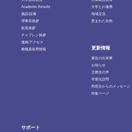
Academic Results
大学との連携
施設/設備
地域交流
理事長挨拶
恵まれた自然
校長挨拶
チャプレン挨拶
連絡/アクセス
更新情報
教職員採用情報
最近の出来事
お知らせ
立教生の声
卒業生訪問
同窓生からのメッセージ
特集ページ
サポート