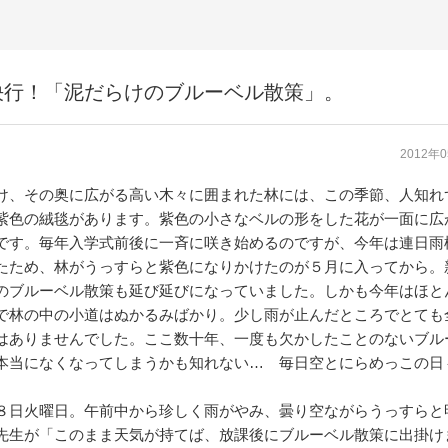
決行！「泥だらけのブルーベル散策」。
2012年
け、その奥に広がる高い木々に囲まれた林には、この季節、人知れ
紫色の絨毯があります。紫色の小さなベルの形をした花が一面に広
です。毎年入学式前後に一斉に咲き始めるのですが、今年は連日雨
たため、林がうっすらと紫色になりかけたのが５月に入ってから。
のブルーベル散策も延び延びになっていました。しかも今年はほと
で林の中の小道はぬかるみばかり。少し雨が止んだところでとても
はありませんでした。ここ数十年、一度も欠かしたことのないブル
本当になくなってしまうかも知れない… 毎日空とにらめっこの日
８日火曜日。午前中から珍しく雨がやみ、曇り空ながらうっすらと
先生が「このまま天気が持てば、放課後にブルーベル散策に出掛け