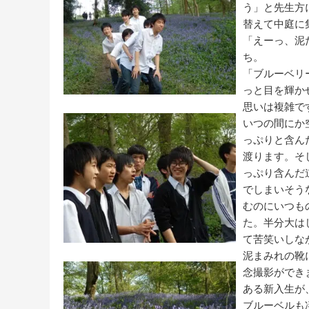
う」と先生方
替えて中庭に
「えーっ、泥
ち。
「ブルーベリ
っと目を輝か
思いは複雑で
いつの間にか
っぷりと含ん
渡ります。そ
っぷり含んだ
でしまいそう
むのにいつも
た。半分大は
て苦笑いしな
泥まみれの靴
念撮影ができ
ある新入生が
ブルーベルも