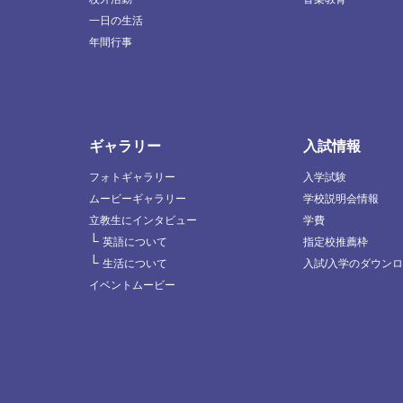
一日の生活
年間行事
ギャラリー
入試情報
フォトギャラリー
入学試験
ムービーギャラリー
学校説明会情報
立教生にインタビュー
学費
└
英語について
指定校推薦枠
└
生活について
入試/入学のダウン
イベントムービー