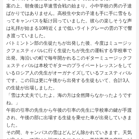
案の上、朝食後は早速雪合戦の始まり。小中学校の男の子達
ばかりではありません。高校生や女の子達も手に手に雪をも
ってキャンパスを駈け回っていました。彼らの楽しそうな声
は礼拝が始まる10時近くまで低いライトグレーの雲の下で響
き渡っていました。
バトミントン部の生徒たちが出発した後、今度はミュージッ
クフェスティバルに行く生徒たちが先生の運転する学校車で
出発。海沿いの町で毎年開かれるこのギターミュージックフ
ェスティバルは本校でギターのプライベートレッスンをして
いるロシア人の先生がオーガナイズしているフェスティバル
です。この日は更に午後から出発する生徒もいて、合計3人
の生徒が出場しました。
「雪は大丈夫でしたよ。海の方は全然降らなかったようです
ね。」
午前の引率の先生から午後の引率の先生に学校車の鍵が手渡
され、午後の部に出場する生徒を乗せた車が出発していきま
した。
その間、キャンパスの雪はどんどん除かれていきます。天気