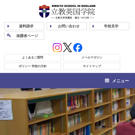
資料
請求
お問い合わせ
学校
見学
保護者
ページ
よくあるご質問
メールマガジン
ポリシー 学校の方針
サイトマップ
メニュー