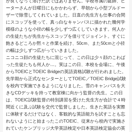
が良くなって溶けた訳ではありません。学校専属の庭師、ピ
ーターさんが日曜日にもかかわらず、早朝から小型ブルドー
ザーで除雪してくれていました。日直の先生方も仕事の合間
にスコップを使って、真っ白なキャンパスに描かれた幾何学
模様のような小径の幅を少しずつ広くしていきます。何人か
の生徒たちが先生からスコップを借りてジョイント。すぐに
飽きるどころか黙々と作業を続け、50cm、また50cmと小径
の幅は少しずつ広がっていきました。
ニコニコ顔の生徒たちに混じって、この日は少々顔のこわば
った生徒たちも何人か…。実はこの日、本校を会場に、午後
からTOEICとTOEIC Bridgeの英語資格試験が行われました。
先学期から正式なセンターとしてTOEIC／TOEIC Bridge試験
を校内で実施できるようになりました。雪のキャンパスを大
きなCDデッキを持って教室棟に向かう監督の先生。この日
は、TOEIC試験監督の特別講習を受けた先生方が合計で４時
間近くに及ぶ試験を交代で監督しました。生きた英語を実際
に体験するだけではなく、客観的な英語能力を試すことも忘
れないようにと始まったこのTOEIC、従来から校内で実施さ
れていたケンブリッジ大学英語検定や日本英語検定協会の英