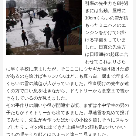
引率の先生方も8時過
ぎには出勤。屋根に
10cmくらいの雪が積
もったミニバスのエ
ンジンをかけて出掛
ける準備をしていま
した。日直の先生方
は日曜8時の起床に合
わせてこれよりさら
に早く学校に来ましたが、そこここにウサギが駆け抜けた跡
があるのを除けばキャンパスはどこも真っ白、踝まで埋まる
くらいの雪の絨毯が広がっていました。宿直明けの先生が遠
くの方で白い息を吐きながら、ドミトリーから食堂まで雪か
きをしているのが見えました。
その手作りの細い小径が開通する頃、まずは小中学生の男の
子たちがドミトリーから出てきました。早速雪を丸めて投げ
てみたり、先生が今作ったばかりの小径を嬉しそうにスキッ
プしたり… その後に出てきた上級生達の顔も気のせいかい
つもの眠そうな顔とはちょっと違って見えました。