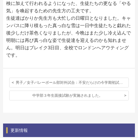
検に加えて行われるようになった、生徒たちの更なる「やる
気」を喚起するための先生方の工夫です。
生徒達ばかりか先生方も大忙しの日曜日となりました。キャ
ンパスに降り積もった真っ白な雪は一日中生徒たちと戯れた
後少しだけ茶色くなりましたが、今晩はまた少し冷え込んで
明朝には再び真っ白な姿で生徒達を迎えるのかも知れませ
ん。明日はブレイク3日目、全校でロンドンへアウティング
です。
男子／女子バレーボール部対外試合：不安だらけの今学期初試合を見事セットカウント２−０で勝利！
中学部３年生面接試験が実施されました。
更新情報