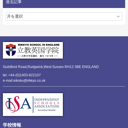
過去記事
Guildford Road,Rudgwick,
West Sussex RH12 3BE ENGLAND
tel: +44-(0)1403-822107
e-mail:eikoku@rikkyo.co.uk
学校情報