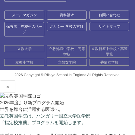
メールマガジン
資料請求
お問い合わせ
保護者・在校生のペー
ポリシー 学校の方針
サイトマップ
ジ
立教大学
立教池袋中学校・高等
立教新座中学校・高等
学校
学校
立教小学校
立教女学院
香蘭女学校
2026 Copyright ©
Rikkyo School In England All Rights Reserved.
×
2026年度より新プログラム開始
世界を舞台に活躍する医師へ。
立教英国学院は、ハンガリー国立大学医学部
「指定校推薦」プログラムを開始します。