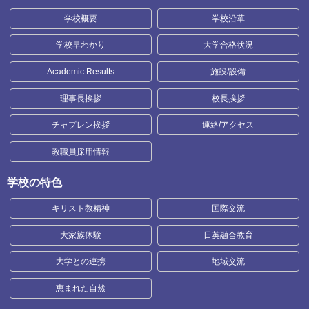
学校概要
学校沿革
学校早わかり
大学合格状況
Academic Results
施設/設備
理事長挨拶
校長挨拶
チャプレン挨拶
連絡/アクセス
教職員採用情報
学校の特色
キリスト教精神
国際交流
大家族体験
日英融合教育
大学との連携
地域交流
恵まれた自然