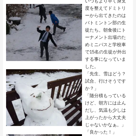
いつもより早く身支
度を整えてドミトリ
ーから出てきたのは
バトミントン部の生
徒たち。朝食後にト
ーナメント出場のた
めミニバスと学校車
で15名の生徒が外出
する事になっていま
した。
「先生、雪はどう？
試合、行けそうです
か？」
「随分積もっている
けど、朝方には止ん
だし、気温も少しは
上がったから大丈夫
じゃないかなぁ。」
「良かった！」