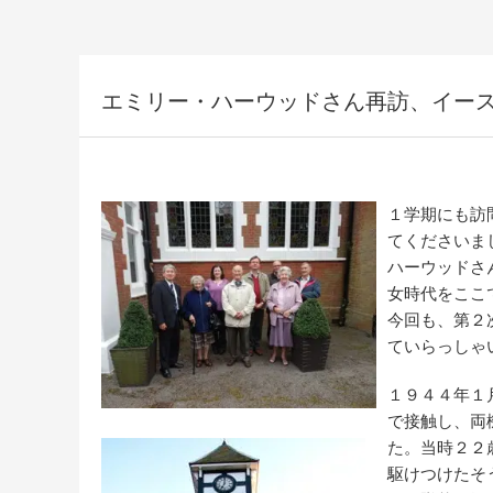
エミリー・ハーウッドさん再訪、イー
１学期にも訪
てくださいま
ハーウッドさ
女時代をここ
今回も、第２
ていらっしゃ
１９４４年１
で接触し、両
た。当時２２
駆けつけたそ