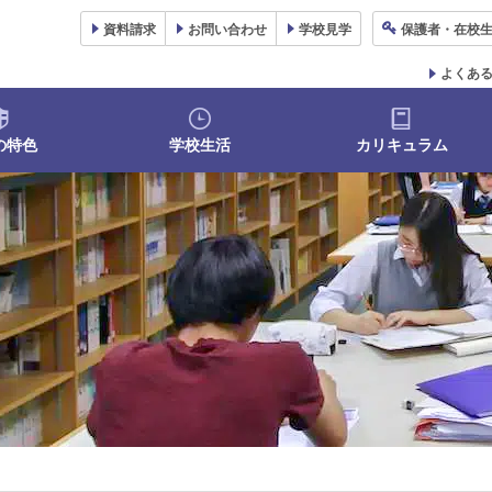
資料
請求
お問い合わせ
学校
見学
保護者
・在校
よくあ
の特色
学校生活
カリキュラム