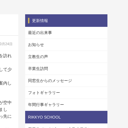
更新情報
最近の出来事
10月24日
お知らせ
を訪れ
立教生の声
卒業生訪問
して少
同窓生からのメッセージ
案内し
フォトギャラリー
が空中
年間行事ギャラリー
まし
っ先に
RIKKYO SCHOOL