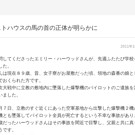
ストハウスの馬の首の正体が明らかに
2011年
問してくださったエミリー・ハーウッドさんが、先週ふたたび学校
した。
んは現在８９歳、昔、女子寮がお屋敷だった頃、領地の森番の娘と
でおくられた方です。
次大戦中に立教の敷地内に墜落した爆撃機のパイロットのご遺族を
いました。
月７日、立教のすぐ近くにあった空軍基地から出撃した爆撃機２機
機とも墜落してパイロット全員が死亡するという不幸な事故があり
歳だったハーウッドさんはその事故を間近で目撃し、父親と共に真
うです。