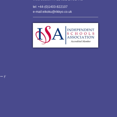
tel: +44-(0)1403-822107
e-mail:eikoku@rikkyo.co.uk
ロード