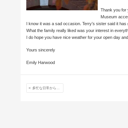
Thank you for 
Museum access
I know it was a sad occasion. Terry’s sister said it ha
What the family really liked was your interest in everyt
I do hope you have nice weather for your open day and l
Yours sincerely
Emily Harwood
多忙な日常から抜けだしてリフレッシュ！高校２年生のアウティングは学都オックスフォード！