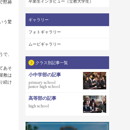
卒業生インタビュー（立教大学生）
で黙祷
ギャラリー
いう驚
フォトギャラリー
ムービギャラリー
うで、
クラス別記事一覧
てあそ
小中学部の記事
屋敷は
り続け
primary school
junior high school
高等部の記事
high school