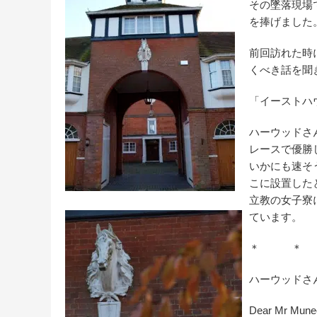
その墜落現場
を捧げました
前回訪れた時
くべき話を聞
「イーストハ
ハーウッドさ
レースで優勝
いかにも速そ
こに設置した
立教の女子寮
ています。
＊ ＊
ハーウッドさ
Dear Mr Mune