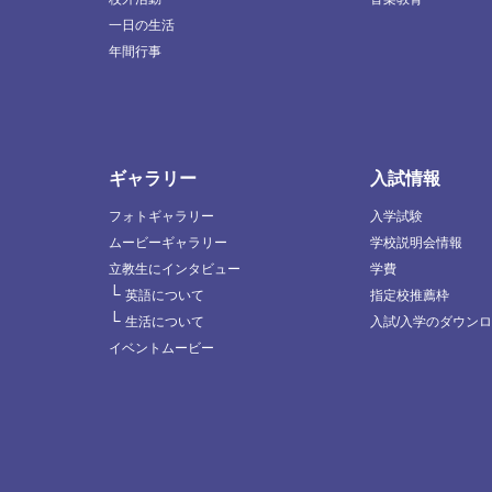
一日の生活
年間行事
ギャラリー
入試情報
フォトギャラリー
入学試験
ムービーギャラリー
学校説明会情報
立教生にインタビュー
学費
└
英語について
指定校推薦枠
└
生活について
入試/入学のダウン
イベントムービー