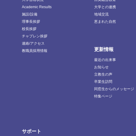
Academic Results
大学との連携
施設/設備
地域交流
理事長挨拶
恵まれた自然
校長挨拶
チャプレン挨拶
連絡/アクセス
更新情報
教職員採用情報
最近の出来事
お知らせ
立教生の声
卒業生訪問
同窓生からのメッセージ
特集ページ
サポート