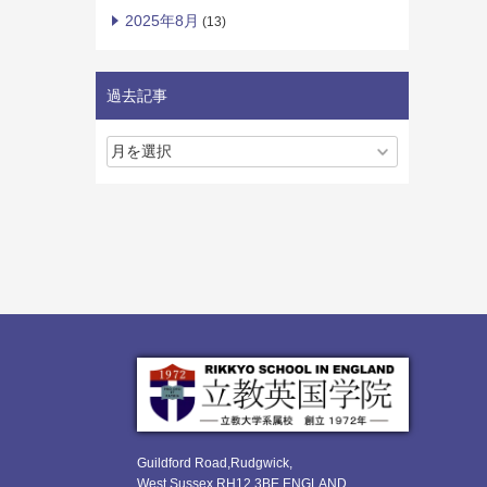
2025年8月
(13)
過去記事
Guildford Road,Rudgwick,
West Sussex RH12 3BE ENGLAND