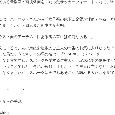
である音楽室の南側斜面をくだったサッカーフィールドの前で、皆
。
には、ハーウッドさんから「女子寮の床下に金貨が埋めてある」と
きましたが、今回もまた新事実が判明。
ウス正面のアーチの上にある馬の首には名前がある。」
んによると、あの馬はお屋敷のご主人の一番のお気に入りだったそ
した馬だそうです。その馬の名は 「SPARK」（スパーク）。
うな名前ですね。スパークを愛するご主人が、記念にあの像を作っ
ということでした。それから何十年もたち、ご主人は亡くなり、お
になりましたが、スパークは今でもあそこから訪れる人たちを見守
 ＊ ＊
んからの手紙
chika