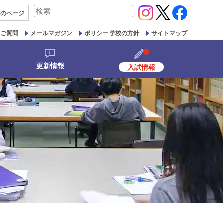
検
生の
ページ
索
対
るご質問
メールマガジン
ポリシー 学校の方針
サイトマップ
象:
更新情報
入試情報