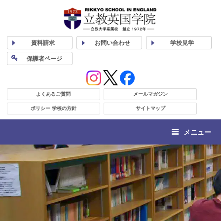
資料
請求
お問い合わせ
学校
見学
保護者
ページ
よくあるご質問
メールマガジン
ポリシー 学校の方針
サイトマップ
メニュー