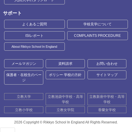
サポート
よくあるご質問
学校見学について
ISIレポート
COMPLAINTS PROCEDURE
About Rikkyo School In England
メールマガジン
資料請求
お問い合わせ
保護者・在校生のペー
ポリシー 学校の方針
サイトマップ
ジ
立教大学
立教池袋中学校・高等
立教新座中学校・高等
学校
学校
立教小学校
立教女学院
香蘭女学校
2026 Copyright ©
Rikkyo School In England All Rights Reserved.