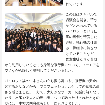
れています。
この日はチャペルで
講演会を開き、華や
かだと思われている
パイロットという仕
事の裏側や苦労した
経験、飛行機の仕組
み、操縦中に気をつ
けていることなど、
児童生徒たちが普段
から利用しているとても身近な飛行機について、ユーモアを
交えながら詳しく説明してくださいました。
パイロット姿の中本さんの立ち振る舞いや、飛行機の安全に
関するお話などから、プロフェッショナルとしての意識の高
さを感じました。一方で、大好きなサッカーの話に熱くなっ
たり、恩師や友人との思い出について語ったりされたときの
姿には、本校の同窓生らしい一面も見えました。