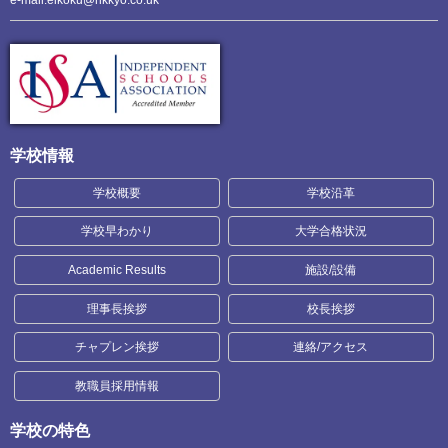
e-mail:eikoku@rikkyo.co.uk
学校情報
学校概要
学校沿革
学校早わかり
大学合格状況
Academic Results
施設/設備
理事長挨拶
校長挨拶
チャプレン挨拶
連絡/アクセス
教職員採用情報
学校の特色