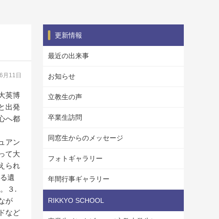
更新情報
最近の出来事
06月11日
お知らせ
大英博
立教生の声
と出発
卒業生訪問
心へ都
同窓生からのメッセージ
ュアン
って大
フォトギャラリー
えられ
する遺
年間行事ギャラリー
。３.
なが
RIKKYO SCHOOL
ドなど