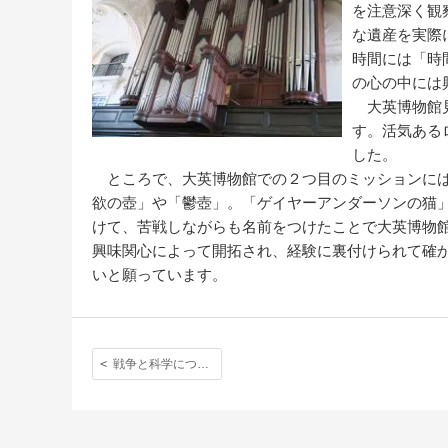
を注意深く観
な遺産を実際
時間には「時
の心の中には
大英博物館見
す。活気ある
した。
ところで、大英博物館での２つ目のミッションには
欲の壺」や「鬱壺」。「ゲイヤーアンダーソンの猫
けて、苦戦しながらも名前をつけたことで大英博物
興味関心によって開拓され、経験に裏付けられて確
いと願っています。
戦争と科学について学んだ高等部２年生のアウティング