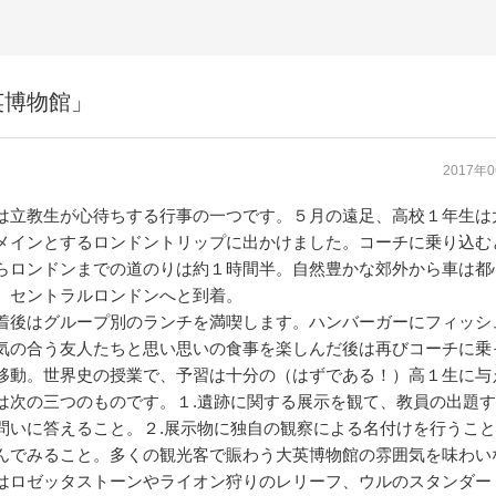
英博物館」
2017年
は立教生が心待ちする行事の一つです。５月の遠足、高校１年生は
メインとするロンドントリップに出かけました。コーチに乗り込む
らロンドンまでの道のりは約１時間半。自然豊かな郊外から車は都
、セントラルロンドンへと到着。
後はグループ別のランチを満喫します。ハンバーガーにフィッシ
気の合う友人たちと思い思いの食事を楽しんだ後は再びコーチに乗
移動。世界史の授業で、予習は十分の（はずである！）高１生に与
は次の三つのものです。１.遺跡に関する展示を観て、教員の出題
問いに答えること。２.展示物に独自の観察による名付けを行うこと
んでみること。多くの観光客で賑わう大英博物館の雰囲気を味わい
はロゼッタストーンやライオン狩りのレリーフ、ウルのスタンダー