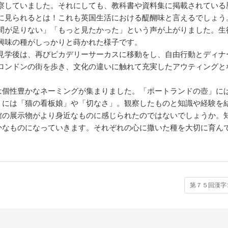
察していました。それにしても、教科書や資料集に掲載されている
に見られるとは！これも英国生活における醍醐味と言えるでしょう
間が足りない」「もっと見たかった」という声が上がりました。生
興味の種がしっかりと蒔かれた様子です。
学後は、再びピカデリーサーカスに移動をし、自由行動とディナ
ロンドンの街を歩き、文化の違いに触れて充実したアウティングと
個性豊かなネーミングが集まりました。「ポートランドの壺」に
」には「猫の看板娘」や「切なさ」。観察したものと知識や経験を
館の展示物がより身近なものに感じられたのではないでしょうか。
かなものになっていきます。それぞれの心に撒いた種を大切に育ん