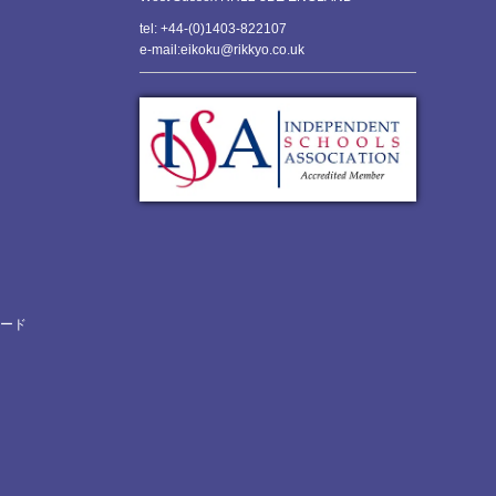
tel: +44-(0)1403-822107
e-mail:eikoku@rikkyo.co.uk
ロード