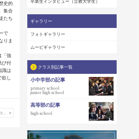
卒業生インタビュー（立教大学生）
歴史的
。集合
徒たち
ギャラリー
ーで
フォトギャラリー
なりま
ムービギャラリー
は「強
結び付
クラス別記事一覧
知識は
で欲し
小中学部の記事
primary school
junior high school
高等部の記事
high school
第７５回漢字コンクールを実施しました