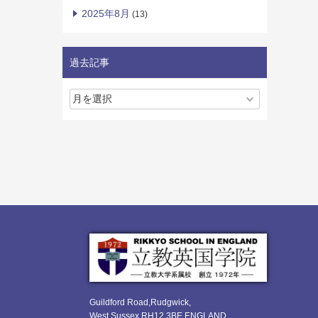
2025年8月
(13)
過去記事
Guildford Road,Rudgwick,
West Sussex RH12 3BE ENGLAND