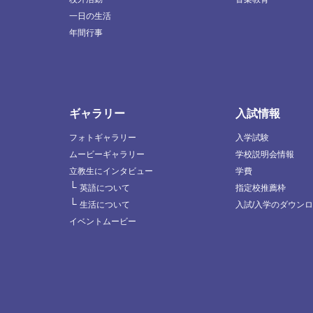
一日の生活
年間行事
ギャラリー
入試情報
フォトギャラリー
入学試験
ムービーギャラリー
学校説明会情報
立教生にインタビュー
学費
└
英語について
指定校推薦枠
└
生活について
入試/入学のダウン
イベントムービー