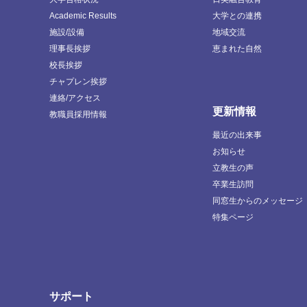
Academic Results
大学との連携
施設/設備
地域交流
理事長挨拶
恵まれた自然
校長挨拶
チャプレン挨拶
連絡/アクセス
更新情報
教職員採用情報
最近の出来事
お知らせ
立教生の声
卒業生訪問
同窓生からのメッセージ
特集ページ
サポート