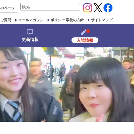
検
生の
ページ
索
対
るご質問
メールマガジン
ポリシー 学校の方針
サイトマップ
象:
更新情報
入試情報