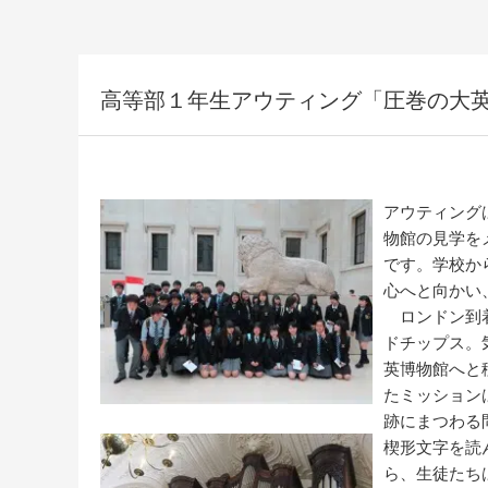
高等部１年生アウティング「圧巻の大
アウティング
物館の見学を
です。学校か
心へと向かい
ロンドン到着
ドチップス。
英博物館へと
たミッション
跡にまつわる
楔形文字を読
ら、生徒たち