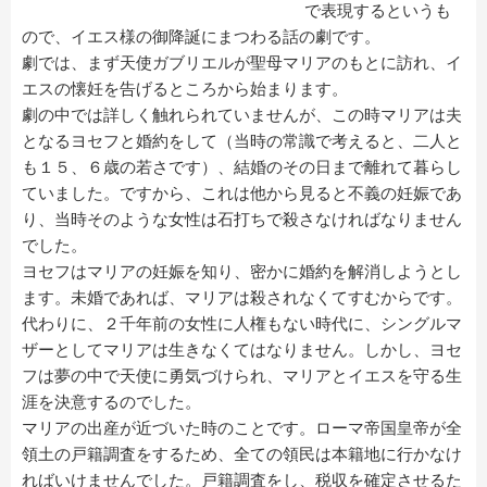
で表現するというも
ので、イエス様の御降誕にまつわる話の劇です。
劇では、まず天使ガブリエルが聖母マリアのもとに訪れ、イ
エスの懐妊を告げるところから始まります。
劇の中では詳しく触れられていませんが、この時マリアは夫
となるヨセフと婚約をして（当時の常識で考えると、二人と
も１５、６歳の若さです）、結婚のその日まで離れて暮らし
ていました。ですから、これは他から見ると不義の妊娠であ
り、当時そのような女性は石打ちで殺さなければなりません
でした。
ヨセフはマリアの妊娠を知り、密かに婚約を解消しようとし
ます。未婚であれば、マリアは殺されなくてすむからです。
代わりに、２千年前の女性に人権もない時代に、シングルマ
ザーとしてマリアは生きなくてはなりません。しかし、ヨセ
フは夢の中で天使に勇気づけられ、マリアとイエスを守る生
涯を決意するのでした。
マリアの出産が近づいた時のことです。ローマ帝国皇帝が全
領土の戸籍調査をするため、全ての領民は本籍地に行かなけ
ればいけませんでした。戸籍調査をし、税収を確定させるた