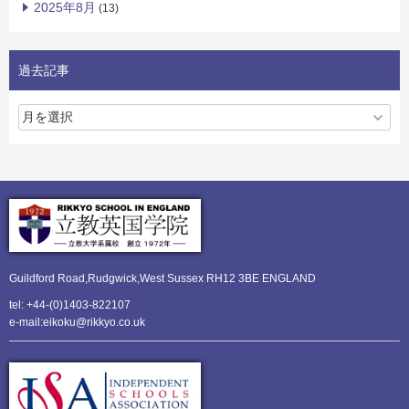
2025年8月
(13)
過去記事
Guildford Road,Rudgwick,
West Sussex RH12 3BE ENGLAND
tel: +44-(0)1403-822107
e-mail:eikoku@rikkyo.co.uk