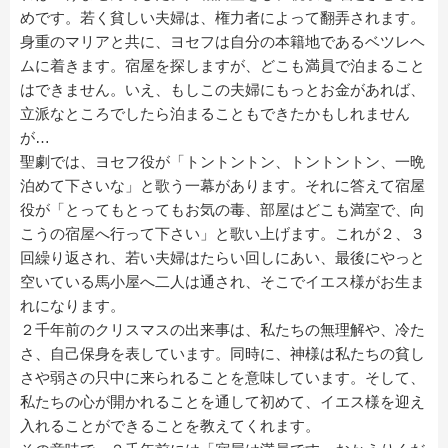
めです。若く貧しい夫婦は、権力者によって翻弄されます。
身重のマリアと共に、ヨセフは自分の本籍地であるベツレヘ
ムに着きます。宿屋を探しますが、どこも満員で泊まること
はできません。いえ、もしこの夫婦にもっとお金があれば、
立派なところでしたら泊まることもできたかもしれません
が…
聖劇では、ヨセフ役が「トントントン、トントントン、一晩
泊めて下さいな」と歌う一幕があります。それに答えて宿屋
役が「とってもとってもお気の毒、部屋はどこも満室で、向
こうの宿屋へ行って下さい」と歌い上げます。これが２、３
回繰り返され、若い夫婦はたらい回しにあい、最後にやっと
空いている馬小屋へ二人は通され、そこでイエス様がお生ま
れになります。
２千年前のクリスマスの出来事は、私たちの無理解や、冷た
さ、自己保身を表しています。同時に、神様は私たちの貧し
さや弱さの只中に来られることを意味しています。そして、
私たちの心が開かれることを通して初めて、イエス様を迎え
入れることができることを教えてくれます。