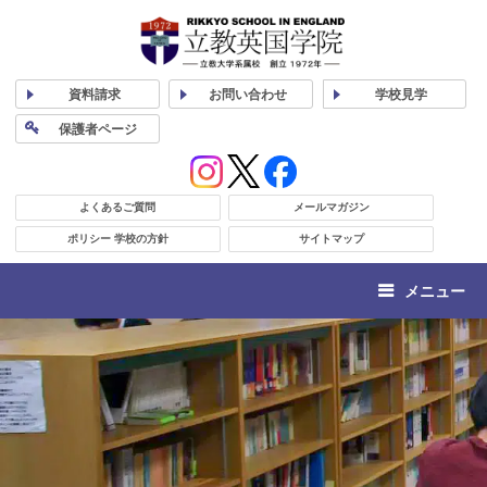
資料
請求
お問い合わせ
学校
見学
保護者
ページ
よくあるご質問
メールマガジン
ポリシー 学校の方針
サイトマップ
メニュー