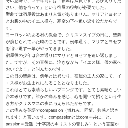
その意味で、２千年前には「宿屋は満員です、おかえりくだ
さい、他を当って」という宿屋の役割が必要でした。
聖劇では宿屋役はあまり人気がありません。マリアとヨセフ
とお腹の中のイエス様を、寒空の下へ追い返す役だからで
す。
ヨーロッパのある村の教会で、クリスマスイブの日に、聖劇
が演じられていた時のことです。例年通り、マリアとヨセフ
を追い返す一幕がやってきました。
宿屋役の少年は台本通りにマリアとヨセフを追い返しまし
た。ですが、その直後に、泣きながら「イエス様、僕の家へ
おいでよ！」と叫んだのです。
この日の聖劇は、例年とは異なり、宿屋の主人の家にて、イ
エス様がお生まれになることとなりました。
これはとても素晴らしいハプニングです。とても素晴らしい
台本破りです。誰かの痛みを感じ、心を開いて招くという生
き方がクリスマスの夜に与えられたからです。
この痛みを英語でcompassion（憐れみ、同情、共感と訳さ
れます）と言います。compassionとはcom＝共に、と、
passion＝受難（十字架のキリストの苦しみ）という言葉か