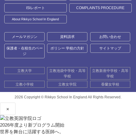
ISIレポート
COMPLAINTS PROCEDURE
About Rikkyo School In England
メールマガジン
資料請求
お問い合わせ
保護者・在校生のペー
ポリシー 学校の方針
サイトマップ
ジ
立教大学
立教池袋中学校・高等
立教新座中学校・高等
学校
学校
立教小学校
立教女学院
香蘭女学校
2026 Copyright ©
Rikkyo School In England All Rights Reserved.
×
2026年度より新プログラム開始
世界を舞台に活躍する医師へ。