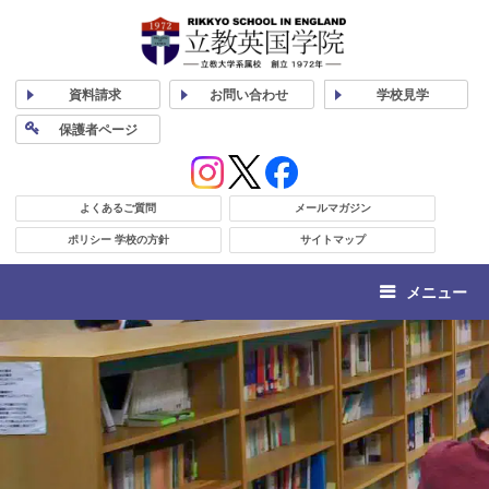
資料
請求
お問い合わせ
学校
見学
保護者
ページ
よくあるご質問
メールマガジン
ポリシー 学校の方針
サイトマップ
メニュー