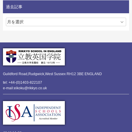
過去記事
Guildford Road,Rudgwick,
West Sussex RH12 3BE ENGLAND
tel: +44-(0)1403-822107
e-mail:eikoku@rikkyo.co.uk