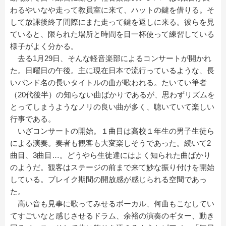
わるやいなや走って教員室に来て、ハットの鍵を借りる。そ
して放課後終了間際にまた走って鍵を返しに来る。彼らを見
ていると、限られた場所と時間を目一杯使って練習している
様子がよく分かる。
去る1月29日、そんな軽音楽部によるコンサートが開かれ
た。日曜日の午後。主に現在日本で流行っているような、長
いバンド名の長いタイトルの曲が歌われる。たいてい筆者
（20代後半）の知らない曲ばかりであるが、思わずリズムを
とってしまうようなノリの良い曲が多く、聴いていて楽しい
行事である。
いざコンサートの開始。１曲目は高校１年生の男子生徒ら
による演奏。奏者も観客も大変楽しそうであった。続いて2
曲目、3曲目…。どうやら生徒達にはよく知られた曲ばかり
のようだ。観客はステージの前まで来て妙な振り付けを開始
している。ブレイク期間の開放感が感じられる空間であっ
た。
高い音も見事に歌ってみせるボーカル、何曲もこなしてい
てすごいなと感じさせるドラム、余裕の演奏のギター、動き