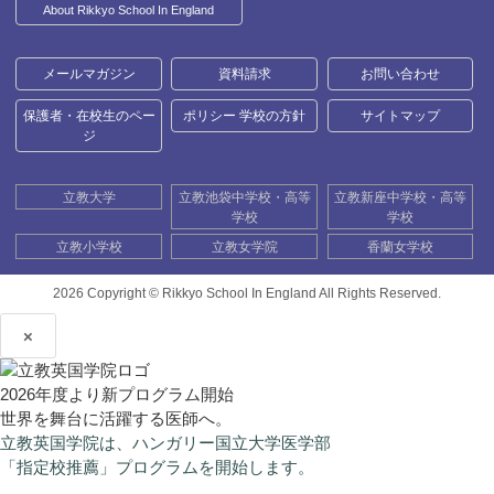
About Rikkyo School In England
メールマガジン
資料請求
お問い合わせ
保護者・在校生のペー
ポリシー 学校の方針
サイトマップ
ジ
立教大学
立教池袋中学校・高等
立教新座中学校・高等
学校
学校
立教小学校
立教女学院
香蘭女学校
2026 Copyright ©
Rikkyo School In England All Rights Reserved.
×
2026年度より新プログラム開始
世界を舞台に活躍する医師へ。
立教英国学院は、ハンガリー国立大学医学部
「指定校推薦」プログラムを開始します。