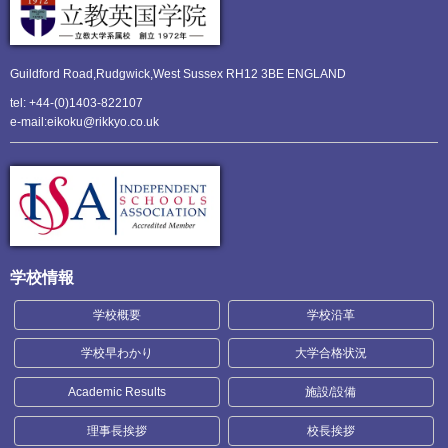
Guildford Road,Rudgwick,
West Sussex RH12 3BE ENGLAND
tel: +44-(0)1403-822107
e-mail:eikoku@rikkyo.co.uk
学校情報
学校概要
学校沿革
学校早わかり
大学合格状況
Academic Results
施設/設備
理事長挨拶
校長挨拶