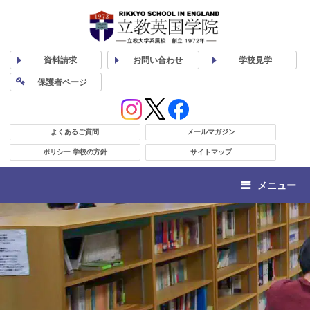
資料
請求
お問い合わせ
学校
見学
保護者
ページ
よくあるご質問
メールマガジン
ポリシー 学校の方針
サイトマップ
メニュー