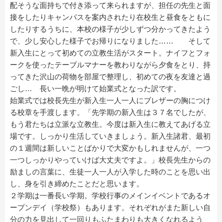
配そうな面持ちで付き添って来られますが、担任の先生と面
接をしたりキャンパスを案内されたり在校生と昼食をともに
したりするうちに、本校の様子が少しずつ分かってきたよう
で、少し安心した様子でお帰りになりました…… そして
新入生にとって初めての立教生活がスタート。ナイフとフォ
ークを使ったテーブルマナーを教わりながら夕食をとり、持
ってきた沢山の荷物を部屋で整理し、初めての夜を友達と過
ごし… 長い一晩が明けて始業式となった訳です。
始業式では校長先生が新入生一人一人にブレザーの胸につけ
る校章を手渡します。「先学期の新入生は３７名でしたが、
もう君たちは立派な立教生。今度は新入生に教えてあげる立
場です。しっかり生活していきましょう。新入生諸君、最初
の１週間は新しいことばかりで大変かもしれませんが、一つ
一つしっかりやっていけば大丈夫ですよ。」校長先生からの
励ましの言葉に、生徒一人一人が入学した時のことを思い出
し、身を引き締めたことだと思います。
２学期は一番長い学期。学校行事のメインイベントであるオ
ープンデイ（学校祭）もあります。それぞれがまた新しい自
分の力を見出して一回りもふたまわりも大きくなれるよう