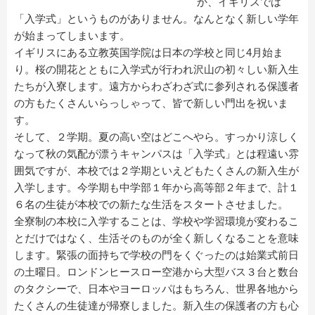
か、イギリスでは
「入学式」というものがありません。なんとなく新しい学年
が始まってしまいます。
イギリスにある立教英国学院は日本の学校と同じ4月始ま
り。桜の開花とともに入学式が行われ沢山の初々しい新入生
たちが入寮します。遠方からわざわざ式に参列される保護者
の方もたくさんいらっしゃって、皆で新しい門出を祝いま
す。
そして、２学期。夏の高い空はどこへやら。すっかり涼しく
なって秋の気配が漂うキャンパスは「入学式」とは程遠い雰
囲気ですが、本校では２学期といえどもたくさんの新入生が
入学します。今学期も中学部１年から高等部２年まで、計１
６名の生徒が本校での新たな生活をスタートさせました。
全寮制の本校に入学することは、学校や学習環境が変わるこ
とだけではなく、生活そのものが全く新しくなることを意味
します。緊張の面持ちで学校の門をくぐったのは始業式前日
の土曜日。ロンドンヒースロー空港から大型バス３台と数台
のタクシーで、日本やヨーロッパはもちろん、世界各地から
たくさんの生徒達が帰寮しました。新入生の保護者の方も心