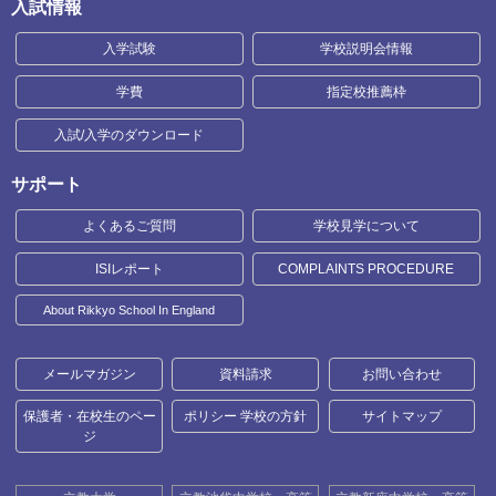
入試情報
入学試験
学校説明会情報
学費
指定校推薦枠
入試/入学のダウンロード
サポート
よくあるご質問
学校見学について
ISIレポート
COMPLAINTS PROCEDURE
About Rikkyo School In England
メールマガジン
資料請求
お問い合わせ
保護者・在校生のペー
ポリシー 学校の方針
サイトマップ
ジ